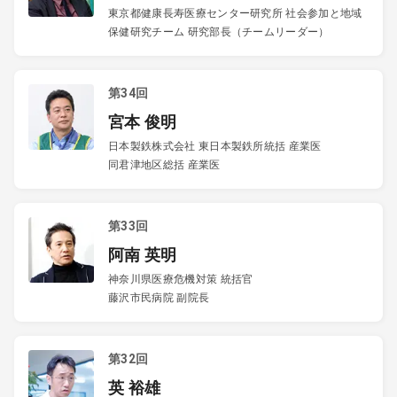
東京都健康長寿医療センター研究所 社会参加と地域
保健研究チーム 研究部長（チームリーダー）
第34回
宮本 俊明
日本製鉄株式会社 東日本製鉄所統括 産業医
同君津地区総括 産業医
第33回
阿南 英明
神奈川県医療危機対策 統括官
藤沢市民病院 副院長
第32回
英 裕雄