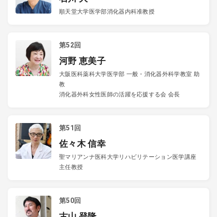
順天堂大学医学部消化器内科准教授
第52回
河野 恵美子
大阪医科薬科大学医学部 一般・消化器外科学教室 助
教
消化器外科女性医師の活躍を応援する会 会長
第51回
佐々木 信幸
聖マリアンナ医科大学リハビリテーション医学講座
主任教授
第50回
古山 登隆