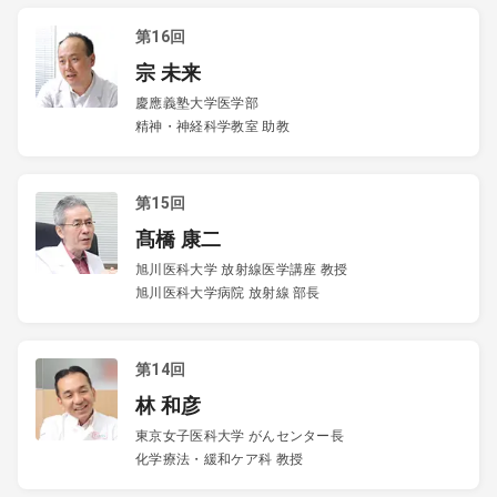
第16回
宗 未来
慶應義塾大学医学部
精神・神経科学教室 助教
第15回
髙橋 康二
旭川医科大学 放射線医学講座 教授
旭川医科大学病院 放射線 部長
第14回
林 和彦
東京女子医科大学 がんセンター長
化学療法・緩和ケア科 教授