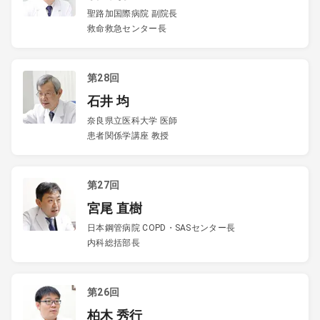
聖路加国際病院 副院長
救命救急センター長
第28回
石井 均
奈良県立医科大学 医師
患者関係学講座 教授
第27回
宮尾 直樹
日本鋼管病院 COPD・SASセンター長
内科総括部長
第26回
柏木 秀行