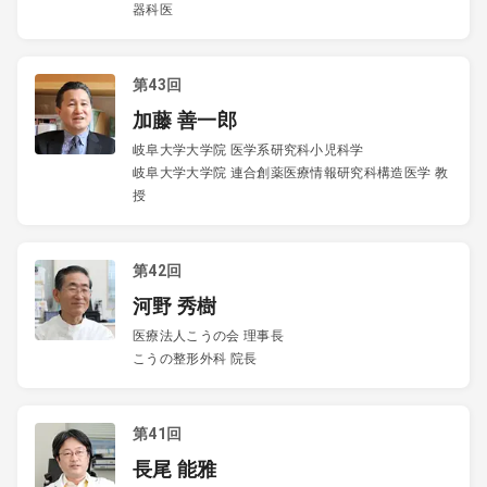
器科医
第43回
加藤 善一郎
岐阜大学大学院 医学系研究科小児科学
岐阜大学大学院 連合創薬医療情報研究科構造医学 教
授
第42回
河野 秀樹
医療法人こうの会 理事長
こうの整形外科 院長
第41回
長尾 能雅