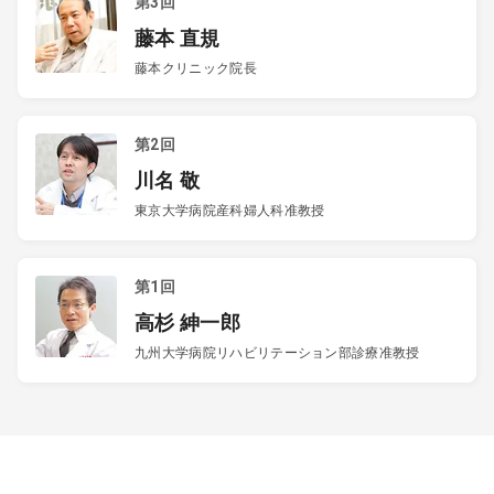
第3回
藤本 直規
藤本クリニック院長
第2回
川名 敬
東京大学病院産科婦人科准教授
第1回
高杉 紳一郎
九州大学病院リハビリテーション部診療准教授