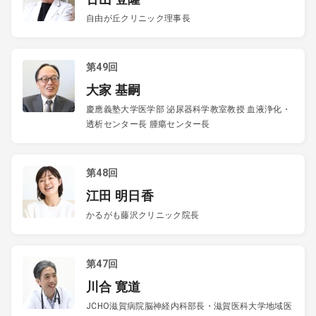
自由が丘クリニック理事長
第49回
大家 基嗣
慶應義塾大学医学部 泌尿器科学教室教授 血液浄化・
透析センター長 腫瘍センター長
第48回
江田 明日香
かるがも藤沢クリニック院長
第47回
川合 寛道
JCHO滋賀病院脳神経内科部長・滋賀医科大学地域医