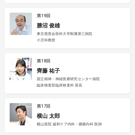
第19回
勝沼 俊雄
東京慈恵会医科大学附属第三病院
小児科教授
第18回
齊藤 祐子
国立精神・神経医療研究センター病院
臨床検査部臨床検査科 医長
第17回
横山 太郎
横山医院 緩和ケア内科・腫瘍内科 医師