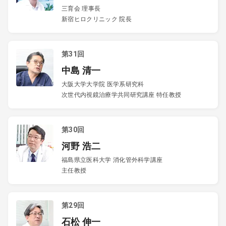
三育会 理事長
新宿ヒロクリニック 院長
第31回
中島 清一
大阪大学大学院 医学系研究科
次世代内視鏡治療学共同研究講座 特任教授
第30回
河野 浩二
福島県立医科大学 消化管外科学講座
主任教授
第29回
石松 伸一