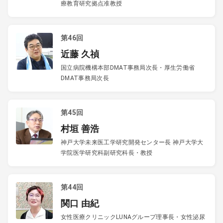
療教育研究拠点准教授
第46回
近藤 久禎
国立病院機構本部DMAT事務局次長・厚生労働省
DMAT事務局次長
第45回
村垣 善浩
神戸大学未来医工学研究開発センター長 神戸大学大
学院医学研究科副研究科長・教授
第44回
関口 由紀
女性医療クリニックLUNAグループ理事長・女性泌尿