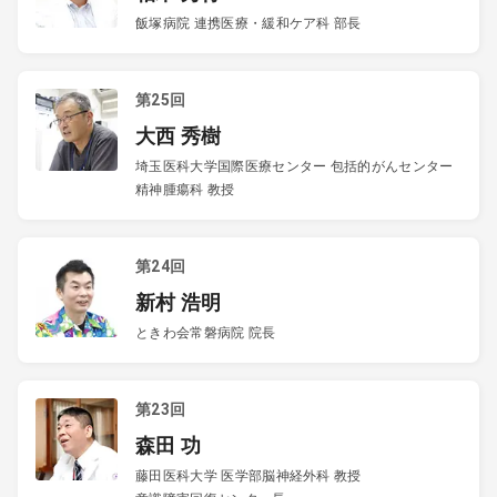
飯塚病院 連携医療・緩和ケア科 部長
第25回
大西 秀樹
埼玉医科大学国際医療センター 包括的がんセンター
精神腫瘍科 教授
第24回
新村 浩明
ときわ会常磐病院 院長
第23回
森田 功
藤田医科大学 医学部脳神経外科 教授