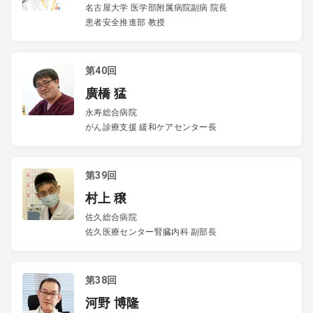
名古屋大学 医学部附属病院副病 院長
患者安全推進部 教授
第40回
廣橋 猛
永寿総合病院
がん診療支援 緩和ケアセンター長
第39回
村上 穣
佐久総合病院
佐久医療センター腎臓内科 副部長
第38回
河野 博隆