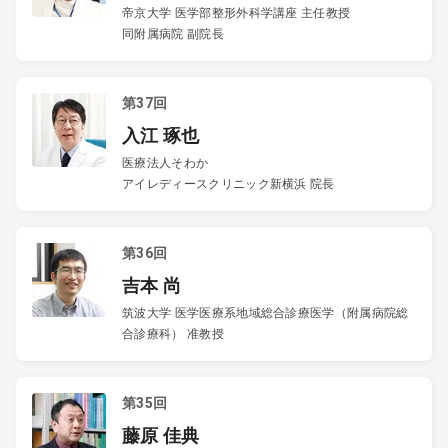
帝京大学 医学部整形外科学講座 主任教授
同附属病院 副院長
第37回
入江 琢也
医療法人そわか
アイレディースクリニック新横浜 院長
第36回
吉本 尚
筑波大学 医学医療系地域総合診療医学（附属病院総
合診療科） 准教授
第35回
藤原 佳典