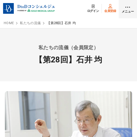
ログイン
会員登録
メニュー
HOME
私たちの流儀
【第28回】石井 均
クリニック開業
私たちの流儀（会員限定）
医師求人
【第28回】石井 均
DtoDとは
お問合せ
医院の譲渡・売却をお考えの方
採用をお考えの医療機関の方