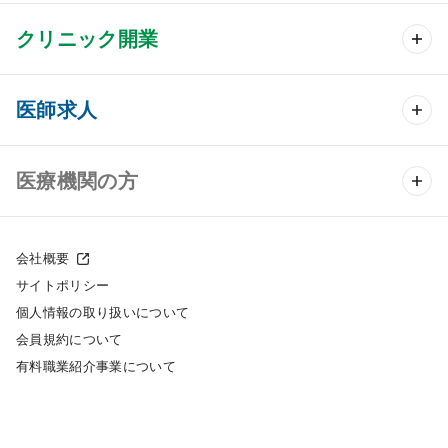
クリニック開業
クリニック開業 TOP
医師求人
クリニック物件検索
医師求人 TOP
医療機関の方
DtoDのクリニック開業支援
常勤求人検索
医院の譲渡・売却をお考えの方
クリニックの開業スタイル
会社概要
非常勤求人検索
サイトポリシー
採用をお考えの医療機関の方
クリニック開業までの流れ
個人情報の取り扱いについて
スポット求人検索
会員規約について
開業支援事例
有料職業紹介事業について
DtoDの転職・アルバイト支援
施工事例
成功事例