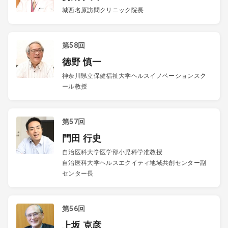
城西名原訪問クリニック院長
第58回
徳野 慎一
神奈川県立保健福祉大学ヘルスイノベーションスク
ール教授
第57回
門田 行史
自治医科大学医学部小児科学准教授
自治医科大学ヘルスエクイティ地域共創センター副
センター長
第56回
上坂 克彦