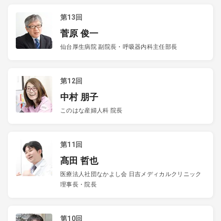
第13回
菅原 俊一
仙台厚生病院 副院長・呼吸器内科主任部長
第12回
中村 朋子
このはな産婦人科 院長
第11回
髙田 哲也
医療法人社団なかよし会 日吉メディカルクリニック
理事長・院長
第10回