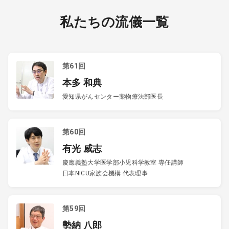
私たちの流儀一覧
第61回
本多 和典
愛知県がんセンター薬物療法部医長
第60回
有光 威志
慶應義塾大学医学部小児科学教室 専任講師
日本NICU家族会機構 代表理事
第59回
勢納 八郎