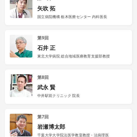
矢吹 拓
国立病院機構 栃木医療センター 内科医長
第9回
石井 正
東北大学病院 総合地域医療教育支援部教授
第8回
武永 賢
中井駅前クリニック 院長
第7回
岩瀬博太郎
千葉大学大学院法医学教室教授・法病理医