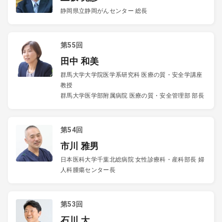
静岡県立静岡がんセンター 総長
第55回
田中 和美
群馬大学大学院医学系研究科 医療の質・安全学講座
教授
群馬大学医学部附属病院 医療の質・安全管理部 部長
第54回
市川 雅男
日本医科大学千葉北総病院 女性診療科・産科部長 婦
人科腫瘍センター長
第53回
石川 大