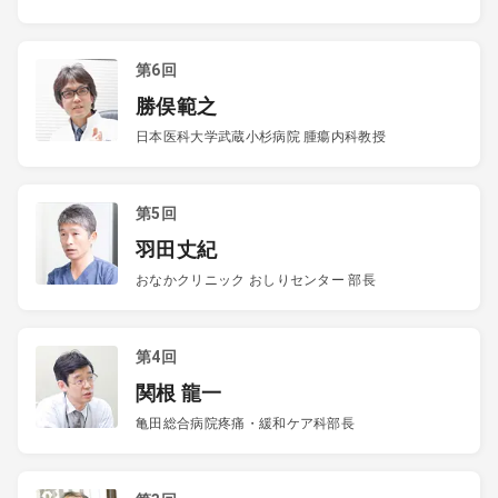
第6回
勝俣範之
日本医科大学武蔵小杉病院 腫瘍内科教授
第5回
羽田丈紀
おなかクリニック おしりセンター 部長
第4回
関根 龍一
亀田総合病院疼痛・緩和ケア科部長