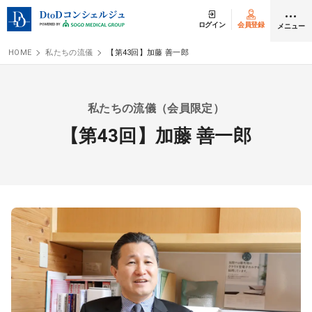
ログイン
会員登録
メニュー
HOME
私たちの流儀
【第43回】加藤 善一郎
クリニック開業
私たちの流儀（会員限定）
医師求人
【第43回】加藤 善一郎
DtoDとは
お問合せ
医院の譲渡・売却をお考えの方
採用をお考えの医療機関の方