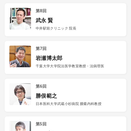
第8回
武永 賢
中井駅前クリニック 院長
第7回
岩瀬博太郎
千葉大学大学院法医学教室教授・法病理医
第6回
勝俣範之
日本医科大学武蔵小杉病院 腫瘍内科教授
第5回