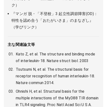
ク）
『マンガ 脱・「不登校」3 起立性調節障害(OD)：
特性を認め合う「おたがいさま」のまなざし』
（学びリンク）
主な関連論文等
Kato Z, et al. The structure and binding mode
of interleukin-18. Nature struct biol. 2003
Tsutsumi N, et al. The structural basis for
receptor recognition of human interleukin-18.
Nature commun 2014.
Ohnishi H, et al. Structural basis for the
multiple interactions of the MyD88 TIR domain
in TLR4 signaling. Proc Natl Acad Sci U S A.