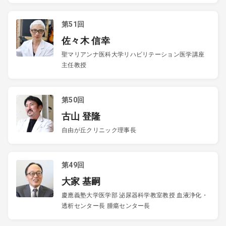
第51回
佐々木 信幸
聖マリアンナ医科大学リハビリテーション医学講座
主任教授
第50回
古山 登隆
自由が丘クリニック理事長
第49回
大家 基嗣
慶應義塾大学医学部 泌尿器科学教室教授 血液浄化・
透析センター長 腫瘍センター長