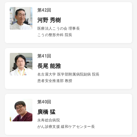
第42回
河野 秀樹
医療法人こうの会 理事長
こうの整形外科 院長
第41回
長尾 能雅
名古屋大学 医学部附属病院副病 院長
患者安全推進部 教授
第40回
廣橋 猛
永寿総合病院
がん診療支援 緩和ケアセンター長