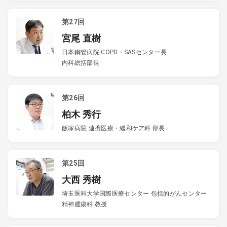
第27回
宮尾 直樹
日本鋼管病院 COPD・SASセンター長
内科総括部長
第26回
柏木 秀行
飯塚病院 連携医療・緩和ケア科 部長
第25回
大西 秀樹
埼玉医科大学国際医療センター 包括的がんセンター
精神腫瘍科 教授