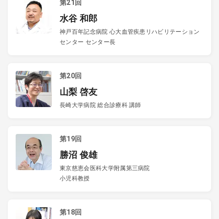
第21回
水谷 和郎
神戸百年記念病院 心大血管疾患リハビリテーション
センター センター長
第20回
山梨 啓友
長崎大学病院 総合診療科 講師
第19回
勝沼 俊雄
東京慈恵会医科大学附属第三病院
小児科教授
第18回