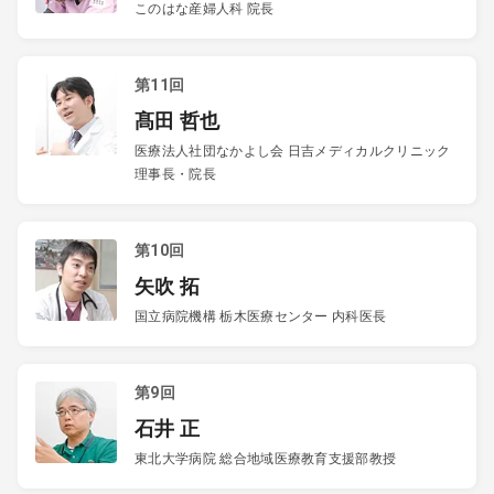
このはな産婦人科 院長
第11回
髙田 哲也
医療法人社団なかよし会 日吉メディカルクリニック
理事長・院長
第10回
矢吹 拓
国立病院機構 栃木医療センター 内科医長
第9回
石井 正
東北大学病院 総合地域医療教育支援部教授