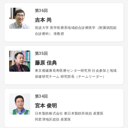
第36回
吉本 尚
筑波大学 医学医療系地域総合診療医学（附属病院総
合診療科） 准教授
第35回
藤原 佳典
東京都健康長寿医療センター研究所 社会参加と地域
保健研究チーム 研究部長（チームリーダー）
第34回
宮本 俊明
日本製鉄株式会社 東日本製鉄所統括 産業医
同君津地区総括 産業医