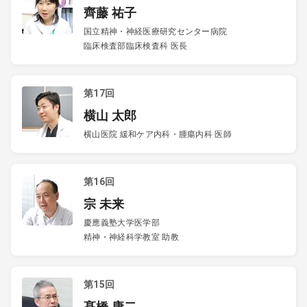
齊藤 祐子
国立精神・神経医療研究センター病院
臨床検査部臨床検査科 医長
第17回
横山 太郎
横山医院 緩和ケア内科・腫瘍内科 医師
第16回
宗 未来
慶應義塾大学医学部
精神・神経科学教室 助教
第15回
髙橋 康二