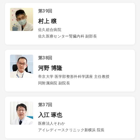
第39回
村上 穣
佐久総合病院
佐久医療センター腎臓内科 副部長
第38回
河野 博隆
帝京大学 医学部整形外科学講座 主任教授
同附属病院 副院長
第37回
入江 琢也
医療法人そわか
アイレディースクリニック新横浜 院長