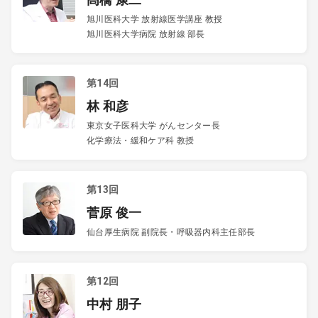
旭川医科大学 放射線医学講座 教授
旭川医科大学病院 放射線 部長
第14回
林 和彦
東京女子医科大学 がんセンター長
化学療法・緩和ケア科 教授
第13回
菅原 俊一
仙台厚生病院 副院長・呼吸器内科主任部長
第12回
中村 朋子