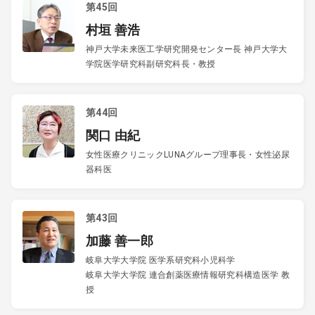
第45回
村垣 善浩
神戸大学未来医工学研究開発センター長 神戸大学大
学院医学研究科副研究科長・教授
第44回
関口 由紀
女性医療クリニックLUNAグループ理事長・女性泌尿
器科医
第43回
加藤 善一郎
岐阜大学大学院 医学系研究科小児科学
岐阜大学大学院 連合創薬医療情報研究科構造医学 教
授