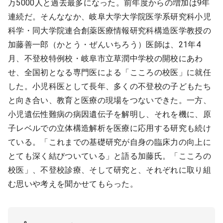
万5000人と過去最多になった。前年度からの増加は9年
連続だ。そんななか、岐阜大学大学院医学系研究科小児
科学・同大学院連合創薬医療情報研究科構造医学教授の
加藤善一郎（かとう・ぜんいちろう）医師は、21年4
月、不登校特例校・岐阜市立草潤中学校の開校にあわ
せ、全国初となる専門医による「こころの校医」に就任
した。小児科医として長年、多くの不登校の子どもたち
と向き合い、教育と医療の現場をつないできた。一方、
小児遺伝性難病の病因遺伝子を解明し、それを機に、原
子レベルでの立体構造解析を医療に応用する研究も続け
ている。「これまでの基礎研究が自身の臨床力の向上に
とても深く結びついている」と語る加藤氏。「こころの
校医」、不登校診療、そして研究と、それぞれに取り組
む思いや考えを聞かせてもらった。