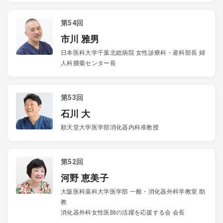
第54回
市川 雅男
日本医科大学千葉北総病院 女性診療科・産科部長 婦
人科腫瘍センター長
第53回
石川 大
順天堂大学医学部消化器内科准教授
第52回
河野 恵美子
大阪医科薬科大学医学部 一般・消化器外科学教室 助
教
消化器外科女性医師の活躍を応援する会 会長