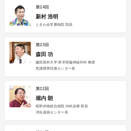
第24回
新村 浩明
ときわ会常磐病院 院長
第23回
森田 功
藤田医科大学 医学部脳神経外科 教授
意識障害回復センター長
第22回
堀内 朗
昭和伊南総合病院 内科診療 部長
消化器病センター長