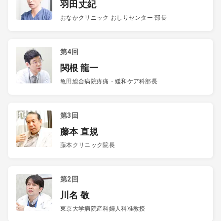
羽田丈紀
おなかクリニック おしりセンター 部長
第4回
関根 龍一
亀田総合病院疼痛・緩和ケア科部長
第3回
藤本 直規
藤本クリニック院長
第2回
川名 敬
東京大学病院産科婦人科准教授