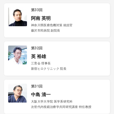
第33回
阿南 英明
神奈川県医療危機対策 統括官
藤沢市民病院 副院長
第32回
英 裕雄
三育会 理事長
新宿ヒロクリニック 院長
第31回
中島 清一
大阪大学大学院 医学系研究科
次世代内視鏡治療学共同研究講座 特任教授