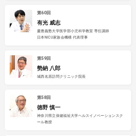
第60回
有光 威志
慶應義塾大学医学部小児科学教室 専任講師
日本NICU家族会機構 代表理事
第59回
勢納 八郎
城西名原訪問クリニック院長
第58回
徳野 慎一
神奈川県立保健福祉大学ヘルスイノベーションスク
ール教授