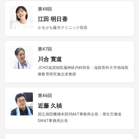
第48回
江田 明日香
かるがも藤沢クリニック院長
第47回
川合 寛道
JCHO滋賀病院脳神経内科部長・滋賀医科大学地域医
療教育研究拠点准教授
第46回
近藤 久禎
国立病院機構本部DMAT事務局次長・厚生労働省
DMAT事務局次長