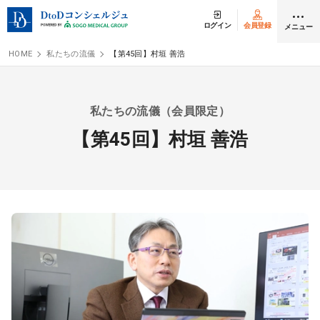
ログイン
会員登録
メニュー
HOME
私たちの流儀
【第45回】村垣 善浩
クリニック開業
私たちの流儀（会員限定）
医師求人
【第45回】村垣 善浩
DtoDとは
お問合せ
医院の譲渡・売却をお考えの方
採用をお考えの医療機関の方