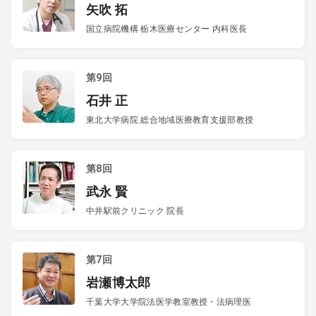
矢吹 拓
国立病院機構 栃木医療センター 内科医長
第9回
石井 正
東北大学病院 総合地域医療教育支援部教授
第8回
武永 賢
中井駅前クリニック 院長
第7回
岩瀬博太郎
千葉大学大学院法医学教室教授・法病理医