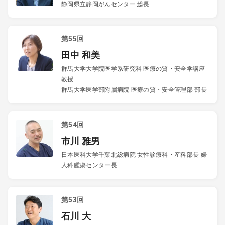
静岡県立静岡がんセンター 総長
第55回
田中 和美
群馬大学大学院医学系研究科 医療の質・安全学講座
教授
群馬大学医学部附属病院 医療の質・安全管理部 部長
第54回
市川 雅男
日本医科大学千葉北総病院 女性診療科・産科部長 婦
人科腫瘍センター長
第53回
石川 大