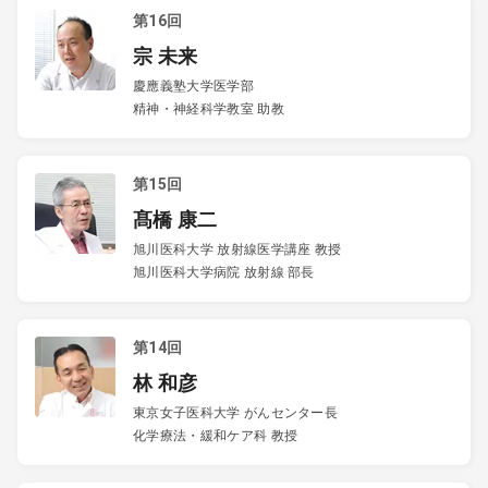
第16回
宗 未来
慶應義塾大学医学部
精神・神経科学教室 助教
第15回
髙橋 康二
旭川医科大学 放射線医学講座 教授
旭川医科大学病院 放射線 部長
第14回
林 和彦
東京女子医科大学 がんセンター長
化学療法・緩和ケア科 教授