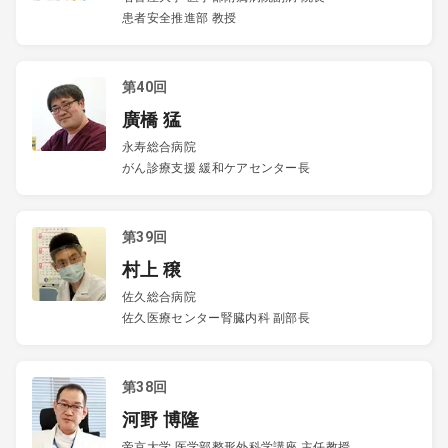
患者安全推進部 教授
第40回
廣橋 猛
永寿総合病院
がん診療支援 緩和ケアセンター長
第39回
村上 穣
佐久総合病院
佐久医療センター腎臓内科 副部長
第38回
河野 博隆
帝京大学 医学部整形外科学講座 主任教授