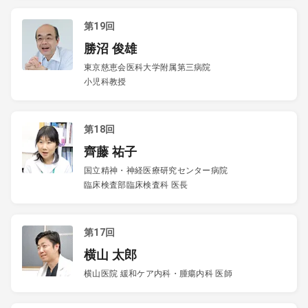
第19回
勝沼 俊雄
東京慈恵会医科大学附属第三病院
小児科教授
第18回
齊藤 祐子
国立精神・神経医療研究センター病院
臨床検査部臨床検査科 医長
第17回
横山 太郎
横山医院 緩和ケア内科・腫瘍内科 医師