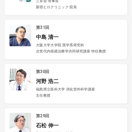
三育会 理事長
新宿ヒロクリニック 院長
第31回
中島 清一
大阪大学大学院 医学系研究科
次世代内視鏡治療学共同研究講座 特任教授
第30回
河野 浩二
福島県立医科大学 消化管外科学講座
主任教授
第29回
石松 伸一