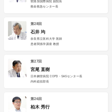
聖路加国際病院 副院長
救命救急センター長
第28回
石井 均
奈良県立医科大学 医師
患者関係学講座 教授
第27回
宮尾 直樹
日本鋼管病院 COPD・SASセンター長
内科総括部長
第26回
柏木 秀行