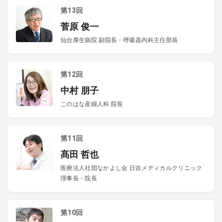
第13回
菅原 俊一
仙台厚生病院 副院長・呼吸器内科主任部長
第12回
中村 朋子
このはな産婦人科 院長
第11回
髙田 哲也
医療法人社団なかよし会 日吉メディカルクリニック
理事長・院長
第10回