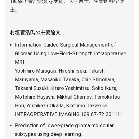
1回森下泰記念賞を受賞。医学博士、生命医科学博
士。
村垣善浩氏の主要論文
Information-Guided Surgical Management of
Gliomas Using Low-Field-Strength Intraoperative
MRI
Yoshihiro Muragaki, Hiroshi Iseki, Takashi
Maruyama, Masahiko Tanaka, Chie Shinohara,
Takashi Suzuki, Kitaro Yoshimitsu, Soko Ikuta,
Motohiro Hayashi, Mikhail Chernov, Tomokatsu
Hori, Yoshikazu Okada, Kintomo Takakura
INTRAOPERATIVE IMAGING 109 67-72 2011年
Prediction of lower-grade glioma molecular
subtypes using deep learning.