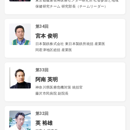
東京都健康長寿医療センター研究所 社会参加と地域
保健研究チーム 研究部長（チームリーダー）
第34回
宮本 俊明
日本製鉄株式会社 東日本製鉄所統括 産業医
同君津地区総括 産業医
第33回
阿南 英明
神奈川県医療危機対策 統括官
藤沢市民病院 副院長
第32回
英 裕雄