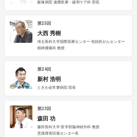
飯塚病院 連携医療・緩和ケア科 部長
第25回
大西 秀樹
埼玉医科大学国際医療センター 包括的がんセンター
精神腫瘍科 教授
第24回
新村 浩明
ときわ会常磐病院 院長
第23回
森田 功
藤田医科大学 医学部脳神経外科 教授
意識障害回復センター長