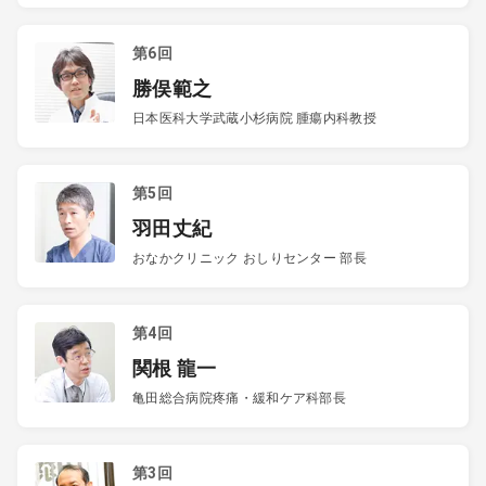
第6回
勝俣範之
日本医科大学武蔵小杉病院 腫瘍内科教授
第5回
羽田丈紀
おなかクリニック おしりセンター 部長
第4回
関根 龍一
亀田総合病院疼痛・緩和ケア科部長
第3回