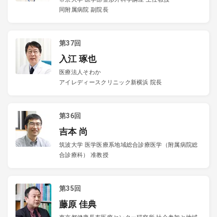
同附属病院 副院長
第37回
入江 琢也
医療法人そわか
アイレディースクリニック新横浜 院長
第36回
吉本 尚
筑波大学 医学医療系地域総合診療医学（附属病院総
合診療科） 准教授
第35回
藤原 佳典