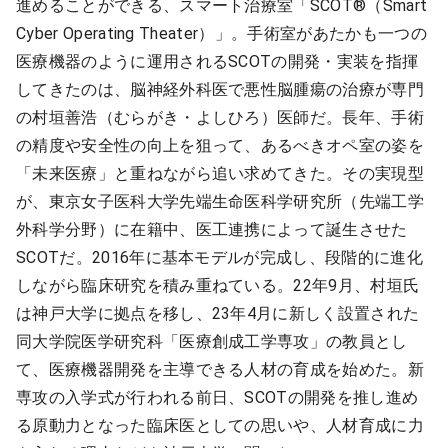
進めることができる、スマート治療室「SCOT®（Smart
Cyber Operating Theater）」。手術室があたかも一つの
医療機器のように運用されるSCOTの開発・実装を指揮
してきたのは、脳神経外科医で悪性脳腫瘍の治療が専門
の村垣善浩（むらがき・よしひろ）医師だ。長年、手術
の精度や安全性の向上を狙って、あるべきオペ室の姿を
「未来医療」と重ねながら追い求めてきた。その実現型
が、東京女子医科大学先端生命医科学研究所（先端工学
外科学分野）に在籍中、医工連携によって誕生させた
SCOTだ。2016年に基本モデルが完成し、段階的に進化
しながら臨床研究を積み重ねている。22年9月、村垣氏
は神戸大学に拠点を移し、23年4月に新しく設置された
同大学院医学研究科「医療創成工学専攻」の教員とし
て、医療機器開発を主導できる人材の育成を始めた。新
専攻の入学式が行われる前日、SCOTの開発を推し進め
る原動力となった臨床医としての思いや、人材育成に力