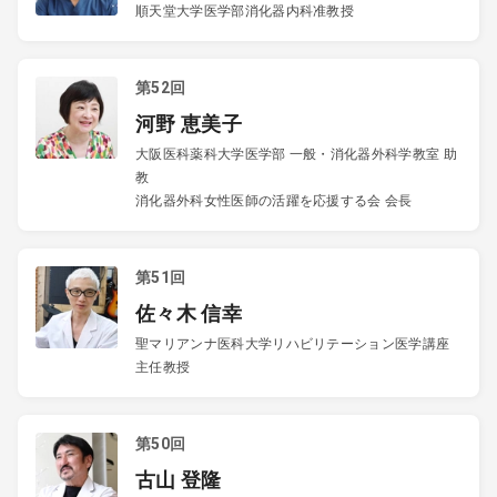
順天堂大学医学部消化器内科准教授
第52回
河野 恵美子
大阪医科薬科大学医学部 一般・消化器外科学教室 助
教
消化器外科女性医師の活躍を応援する会 会長
第51回
佐々木 信幸
聖マリアンナ医科大学リハビリテーション医学講座
主任教授
第50回
古山 登隆