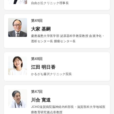
自由が丘クリニック理事長
第49回
大家 基嗣
慶應義塾大学医学部 泌尿器科学教室教授 血液浄化・
透析センター長 腫瘍センター長
第48回
江田 明日香
かるがも藤沢クリニック院長
第47回
川合 寛道
JCHO滋賀病院脳神経内科部長・滋賀医科大学地域医
療教育研究拠点准教授