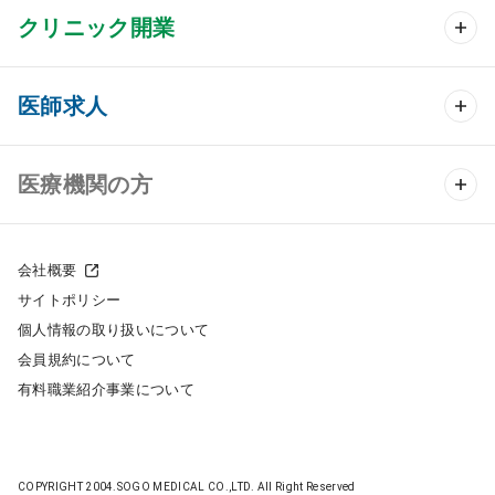
クリニック開業
クリニック開業 TOP
医師求人
クリニック物件検索
医師求人 TOP
医療機関の方
DtoDのクリニック開業支援
常勤求人検索
医院の譲渡・売却をお考えの方
クリニックの開業スタイル
会社概要
非常勤求人検索
サイトポリシー
採用をお考えの医療機関の方
クリニック開業までの流れ
個人情報の取り扱いについて
スポット求人検索
会員規約について
開業支援事例
有料職業紹介事業について
DtoDの転職・アルバイト支援
施工事例
成功事例
COPYRIGHT 2004.SOGO MEDICAL CO.,LTD. All Right Reserved