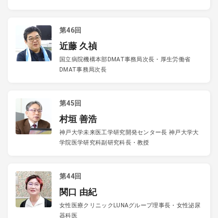
第46回
近藤 久禎
国立病院機構本部DMAT事務局次長・厚生労働省
DMAT事務局次長
第45回
村垣 善浩
神戸大学未来医工学研究開発センター長 神戸大学大
学院医学研究科副研究科長・教授
第44回
関口 由紀
女性医療クリニックLUNAグループ理事長・女性泌尿
器科医