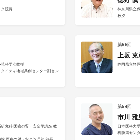
徳野 慎
ック院長
神奈川県立
教授
第56回
上坂 克
小児科学准教授
静岡県立静岡
エクイティ地域共創センター副セン
第54回
市川 雅
研究科 医療の質・安全学講座 教
日本医科大学
科腫瘍セン
院 医療の質・安全管理部 部長