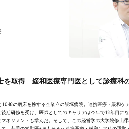
長
士を取得 緩和医療専門医として診療科
と1048の病床を擁する企業立の飯塚病院。連携医療・緩和ケ
と後期研修を受け、医師としてのキャリアは今年で13年目に
でマネジメントも学んだ。そして、この経営学の大学院修士課
して、若手の常勤医が9人そろう連携医療・緩和ケア科の運営