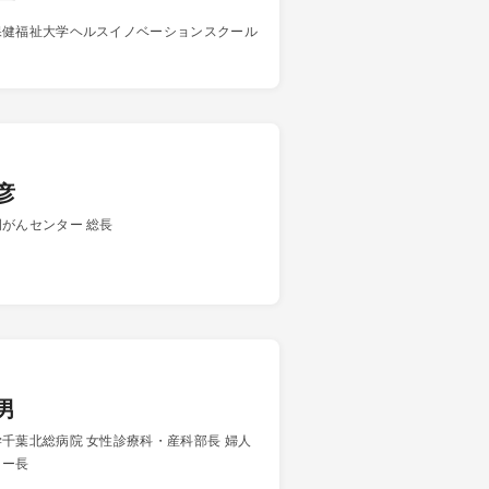
一
保健福祉大学ヘルスイノベーションスクール
彦
がんセンター 総長
男
千葉北総病院 女性診療科・産科部長 婦人
ター長