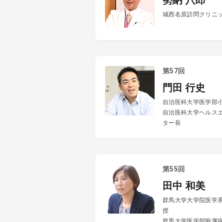
勢納 八郎
城西名原訪問クリニ
第57回
門田 行史
自治医科大学医学部
自治医科大学ヘルス
ター長
第55回
田中 和美
群馬大学大学院医学系
授
群馬大学医学部附属病