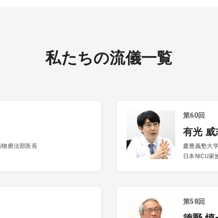
私たちの流儀一覧
第60回
有光 威
薬物療法部医長
慶應義塾大学
日本NICU
第58回