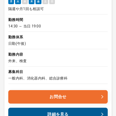
月
火
水
木
金
土
日
隔週や月1回も相談可
勤務時間
14:30 ～ 当日 19:00
勤務体系
日勤(午後)
勤務内容
外来、検査
募集科目
一般内科、消化器内科、総合診療科
お問合せ
詳細を見る