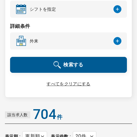
コンサルタント
シフトを指定
成功事例
詳細条件
外来
転職ノウハウ
検索する
9:00 ～ 18:00
（平日）
受付時間
0120-337-613
すべてをクリアにする
クリニック開業
704
該当求人数
件
DtoDとは
お問合せ
採用をお考えの医療機関の方
表示順
表示件数