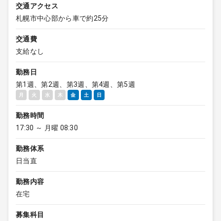
交通アクセス
札幌市中心部から車で約25分
交通費
支給なし
勤務日
第1週、第2週、第3週、第4週、第5週
月
火
水
木
金
土
日
勤務時間
17:30 ～ 月曜 08:30
勤務体系
日当直
勤務内容
在宅
募集科目