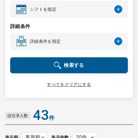
コンサルタント
シフトを指定
成功事例
詳細条件
詳細条件を指定
転職ノウハウ
検索する
9:00 ～ 18:00
（平日）
受付時間
0120-337-613
すべてをクリアにする
クリニック開業
43
該当求人数
件
DtoDとは
お問合せ
採用をお考えの医療機関の方
表示順
表示件数