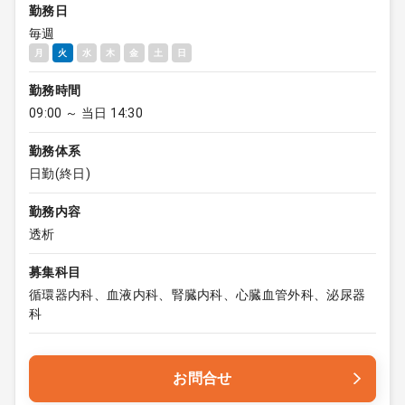
勤務日
毎週
月
火
水
木
金
土
日
勤務時間
09:00 ～ 当日 14:30
勤務体系
日勤(終日)
勤務内容
透析
募集科目
循環器内科、血液内科、腎臓内科、心臓血管外科、泌尿器
科
お問合せ