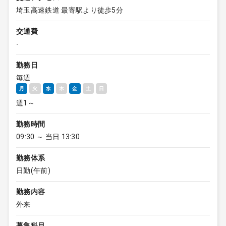
埼玉高速鉄道 最寄駅より徒歩5分
交通費
-
勤務日
毎週
月
火
水
木
金
土
日
週1～
勤務時間
09:30 ～ 当日 13:30
勤務体系
日勤(午前)
勤務内容
外来
募集科目