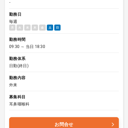
-
勤務日
毎週
月
火
水
木
金
土
日
勤務時間
09:30 ～ 当日 18:30
勤務体系
日勤(終日)
勤務内容
外来
募集科目
耳鼻咽喉科
お問合せ