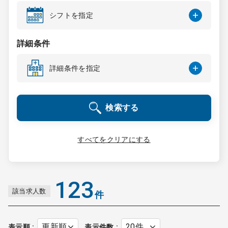
コンサルタント
シフトを指定
成功事例
詳細条件
詳細条件を指定
転職ノウハウ
検索する
9:00 ～ 18:00
（平日）
受付時間
0120-337-613
すべてをクリアにする
クリニック開業
123
該当求人数
件
DtoDとは
お問合せ
採用をお考えの医療機関の方
表示順
表示件数