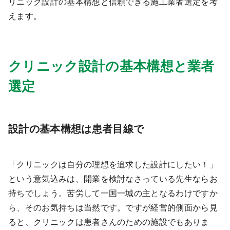
リニック設計の基本構想と信頼できる施工業者選定を考
医療モール開業
コンサルタント
えます。
継承開業（医院継承）
開業支援事例
クリニック設計の基本構想と業者
新規開業（戸建て・テナント）
開業支援事例
開業ノウハウ
選定
施工事例
開業セミナー
設計の基本構想は患者目線で
個別相談会
「クリニックは自分の理想を追求した設計にしたい！」
という意気込みは、開業を検討なさっている先生ならお
診療圏調査
持ちでしょう。苦労して一国一城の主となるわけですか
ら、そのお気持ちは当然です。ですが経営的側面から見
ると、クリニックは患者さんのための施設でもありま