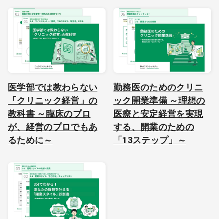
医学部では教わらない
勤務医のためのクリニ
「クリニック経営」の
ック開業準備 ～理想の
教科書 ～臨床のプロ
医療と安定経営を実現
が、経営のプロでもあ
する、開業のための
るために～
「13ステップ」～