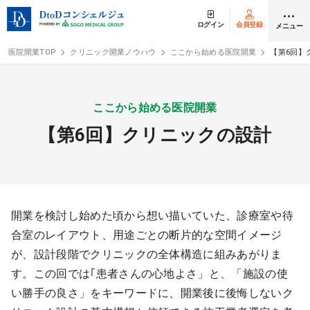
ログイン
会員登録
メニュー
医院開業TOP
クリニック開業ノウハウ
ここから始める医院開業
【第6回】
ログイン
会員登録
ここから始める医院開業
【第6回】クリニックの設計
クリニック開業
DtoDの開業支援
開業までの流れ
開業を検討し始めた頃から想い描いていた、診療室や待
合室のレイアウト、用途ごとの断片的な空間イメージ
開業スタイル
が、設計段階でクリニックの全体構造に組みあがりま
す。この回では｢患者さんの心地よさ」と、「施設の使
開業スタイル TOP
物件検索
い勝手の良さ」をキーワードに、開業後に後悔しないク