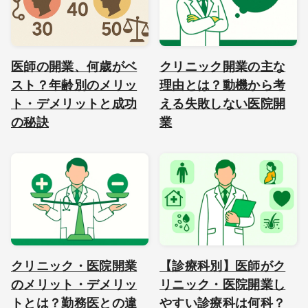
医師の開業、何歳がベ
クリニック開業の主な
スト？年齢別のメリッ
理由とは？動機から考
ト・デメリットと成功
える失敗しない医院開
の秘訣
業
クリニック・医院開業
【診療科別】医師がク
のメリット・デメリッ
リニック・医院開業し
トとは？勤務医との違
やすい診療科は何科？