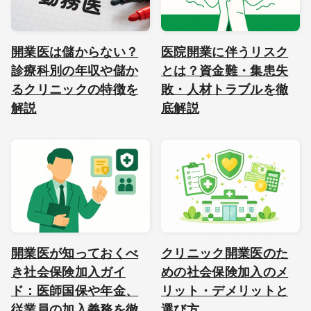
開業医は儲からない？
医院開業に伴うリスク
診療科別の年収や儲か
とは？資金難・集患失
るクリニックの特徴を
敗・人材トラブルを徹
解説
底解説
開業医が知っておくべ
クリニック開業医のた
き社会保険加入ガイ
めの社会保険加入のメ
ド：医師国保や年金、
リット・デメリットと
従業員の加入義務を徹
選び方