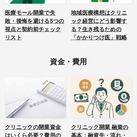
医療モール開業で失
地域医療構想はクリニ
敗・後悔を避ける5つの
ック経営にどう影響す
視点と契約前チェック
る？生き残るための
リスト
「かかりつけ医」戦略
資金・費用
クリニックの開業資金
クリニック開業 融資の
はいくら必要？費用の
基本：融資先・流れ・