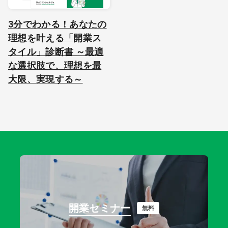
3分でわかる！あなたの
理想を叶える「開業ス
タイル」診断書 ～最適
な選択肢で、理想を最
大限、実現する～
開業セミナー
無料