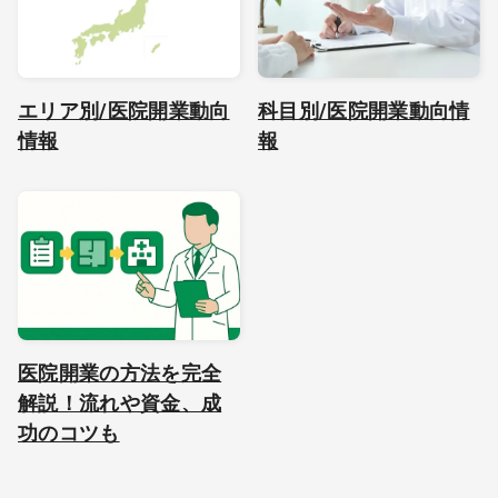
エリア別/医院開業動向
科目別/医院開業動向情
情報
報
医院開業の方法を完全
解説！流れや資金、成
功のコツも