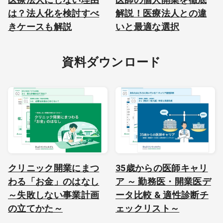
は？法人化を検討すべ
解説！医療法人との違
きケースも解説
いと最適な選択
資料ダウンロード
クリニック開業にまつ
35歳からの医師キャリ
わる「お金」のはなし
ア ～ 勤務医・開業医デ
～失敗しない事業計画
ータ比較 & 適性診断チ
の立てかた～
ェックリスト～