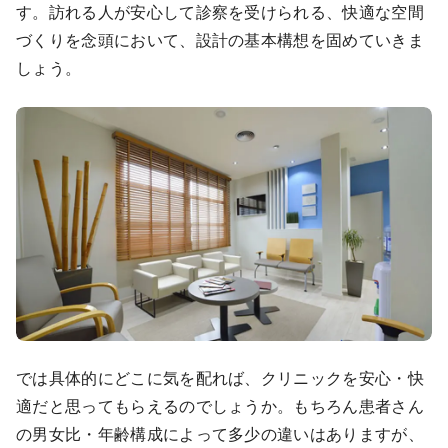
す。訪れる人が安心して診察を受けられる、快適な空間
9:00 ～ 18:00
（平日）
づくりを念頭において、設計の基本構想を固めていきま
受付時間
0120-315-606
しょう。
医師求人
DtoDとは
お問合せ
医院の譲渡・売却をお考えの方
では具体的にどこに気を配れば、クリニックを安心・快
適だと思ってもらえるのでしょうか。もちろん患者さん
の男女比・年齢構成によって多少の違いはありますが、