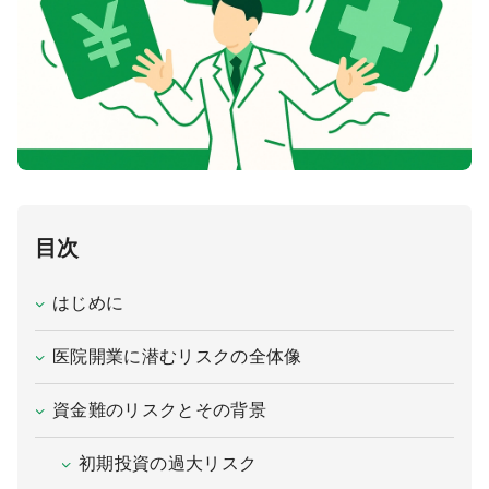
医療モール開業
コンサルタント
継承開業（医院継承）
開業支援事例
新規開業（戸建て・テナント）
開業支援事例
開業ノウハウ
施工事例
目次
開業セミナー
はじめに
個別相談会
医院開業に潜むリスクの全体像
資金難のリスクとその背景
診療圏調査
初期投資の過大リスク