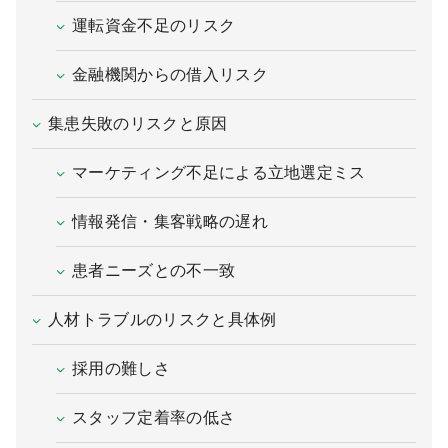
運転資金不足のリスク
9:00 ～ 18:00
（平日）
受付時間
0120-315-606
金融機関からの借入リスク
集患失敗のリスクと原因
医師求人
マーケティング不足による立地選定ミス
DtoDとは
情報発信・集客戦略の遅れ
お問合せ
医院の譲渡・売却をお考えの方
患者ニーズとの不一致
人材トラブルのリスクと具体例
採用の難しさ
スタッフ定着率の低さ