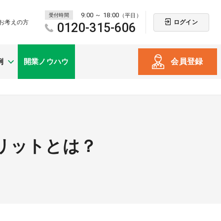
9:00 ～ 18:00
受付時間
（平日）
ログイン
お考えの方
0120-315-606
会員登録
例
開業ノウハウ
新規開業
（戸建て・テナント）
リットとは？