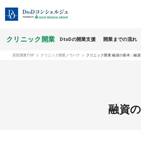
クリニック開業
DtoDの開業支援
開業までの流れ
開業スタイル TOP
医院開業TOP
クリニック開業ノウハウ
クリニック開業 融資の基本：融
開業支援事例
医療モール開業
融資の