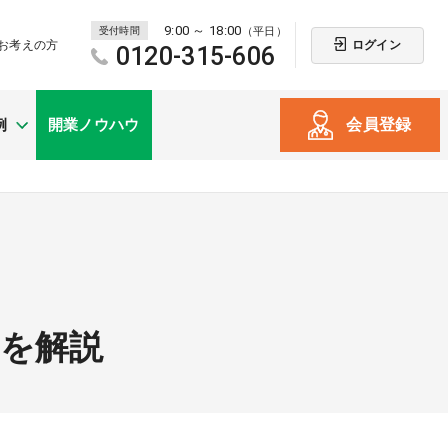
9:00 ～ 18:00
受付時間
（平日）
ログイン
お考えの方
0120-315-606
会員登録
例
開業ノウハウ
新規開業
（戸建て・テナント）
点を解説