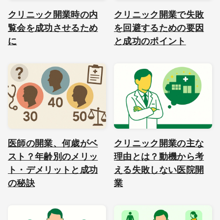
クリニック開業時の内
クリニック開業で失敗
覧会を成功させるため
を回避するための要因
に
と成功のポイント
医師の開業、何歳がベ
クリニック開業の主な
スト？年齢別のメリッ
理由とは？動機から考
ト・デメリットと成功
える失敗しない医院開
の秘訣
業