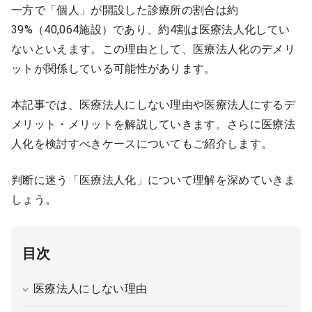
一方で「個人」が開設した診療所の割合は約
9:00 ～ 18:00
（平日）
受付時間
39%（40,064施設）であり、約4割は医療法人化してい
0120-315-606
ないといえます。この理由として、医療法人化のデメリ
ットが関係している可能性があります。
本記事では、医療法人にしない理由や医療法人にするデ
医師求人
メリット・メリットを解説していきます。さらに医療法
人化を検討すべきケースについてもご紹介します。
DtoDとは
お問合せ
判断に迷う「医療法人化」について理解を深めていきま
医院の譲渡・売却をお考えの方
しょう。
目次
医療法人にしない理由