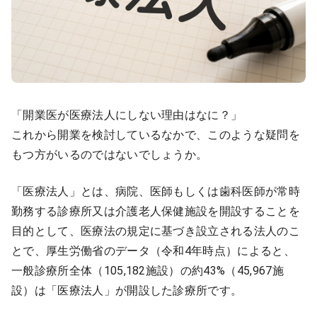
医療モール開業
コンサルタント
継承開業（医院継承）
開業支援事例
新規開業（戸建て・テナント）
開業支援事例
開業ノウハウ
「開業医が医療法人にしない理由はなに？」
施工事例
これから開業を検討しているなかで、このような疑問を
もつ方がいるのではないでしょうか。
開業セミナー
「医療法人」とは、病院、医師もしくは歯科医師が常時
勤務する診療所又は介護老人保健施設を開設することを
個別相談会
目的として、医療法の規定に基づき設立される法人のこ
とで、厚生労働省のデータ（令和4年時点）によると、
診療圏調査
一般診療所全体（105,182施設）の約43%（45,967施
設）は「医療法人」が開設した診療所です。