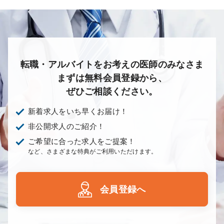
心療内科
泌尿器科
眼科
耳鼻咽喉科
皮膚科
麻酔科
リハビリテーション科
放射線科
救命救急科
病理科
その他
転職・アルバイトをお考えの医師のみなさま
まずは無料会員登録から、
ぜひご相談ください。
新着求人をいち早くお届け！
非公開求人のご紹介！
ご希望に合った求人をご提案！
など、さまざまな特典がご利用いただけます。
会員登録へ