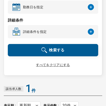
コンサルタント
勤務日を指定
成功事例
詳細条件
詳細条件を指定
転職ノウハウ
検索する
9:00 ～ 18:00
（平日）
受付時間
0120-337-613
すべてをクリアにする
クリニック開業
1
該当求人数
件
DtoDとは
お問合せ
採用をお考えの医療機関の方
表示順
表示件数