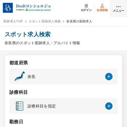
ログイン
会員登録
メニュー
医師求人TOP
スポット医師求人検索
奈良県の医師求人
ログイン
会員登録
スポット求人検索
奈良県のスポット医師求人・アルバイト情報
医師求人
都道府県
常勤検索
転職
奈良
非常勤検索
アルバイト
診療科目
スポット検索
アルバイト
診療科目を指定
DtoDの転職・
アルバイト支援
勤務日