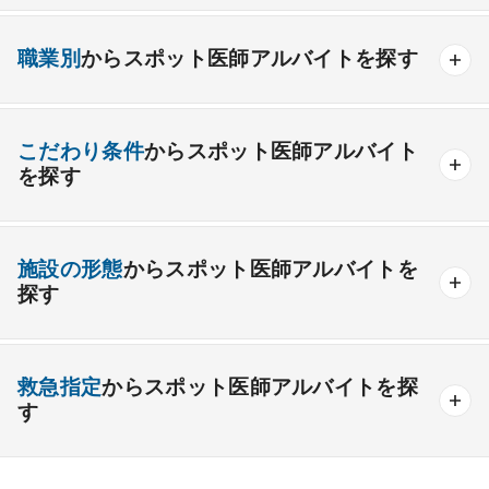
内科系
職業別
からスポット医師アルバイトを探す
一般内科
呼吸器内科
消化器内科
循環器内科
内分泌内科
糖尿病内科
脳神経内科
血液内科
産業医
製薬会社
こだわり条件
からスポット医師アルバイト
腎臓内科
老人内科
リウマチ内科
総合診療科
を探す
外科系
高額給与
給与インセンティブあり
施設の形態
からスポット医師アルバイトを
一般外科
呼吸器外科
心臓血管外科
駅チカ・通勤便利
ゆったり勤務
救急対応なし
探す
消化器外科
乳腺外科
小児外科
脳神経外科
時間調整相談可能
後期研修医応募可能
整形外科
一般
療養
形成外科
精神
美容外科
一般＋療養
一般＋精神
未経験歓迎
救急指定
からスポット医師アルバイトを探
療養＋精神
クリニック
老健
その他の形態
す
その他
産婦人科
産科
婦人科
小児科
精神科
あり
1次
2次
3次
なし