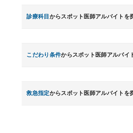
診療科目
からスポット医師アルバイトを
内科系
一般内科
呼吸器内科
消化器内科
循環
こだわり条件
からスポット医師アルバイ
糖尿病内科
脳神経内科
血液内科
腎臓
リウマチ内科
総合診療科
高額給与
給与インセンティブあり
駅チカ
外科系
ゆったり勤務
救急対応なし
時間調整相談
救急指定
からスポット医師アルバイトを
一般外科
後期研修医応募可能
呼吸器外科
未経験歓迎
心臓血管外科
消
小児外科
脳神経外科
整形外科
形成外
あり
1次
2次
3次
なし
その他