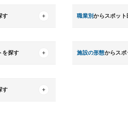
探す
職業別
からスポット
産業医
製薬会社
器内科
内分泌内科
トを探す
施設の形態
からスポ
内科
老人内科
・通勤便利
一般
療養
精神
可能
クリニック
老健
探す
化器外科
乳腺外科
科
美容外科