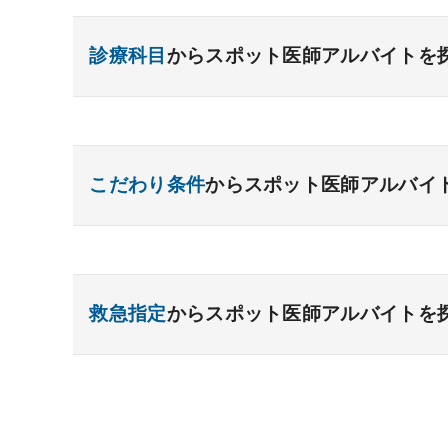
診療科目
からスポット医師アルバイトを
内科系
一般内科
呼吸器内科
消化器内科
循環
こだわり条件
からスポット医師アルバイ
糖尿病内科
脳神経内科
血液内科
腎臓
リウマチ内科
総合診療科
高額給与
給与インセンティブあり
駅チカ
外科系
ゆったり勤務
救急対応なし
時間調整相談
救急指定
からスポット医師アルバイトを
一般外科
後期研修医応募可能
呼吸器外科
未経験歓迎
心臓血管外科
消
小児外科
脳神経外科
整形外科
形成外
あり
1次
2次
3次
なし
その他