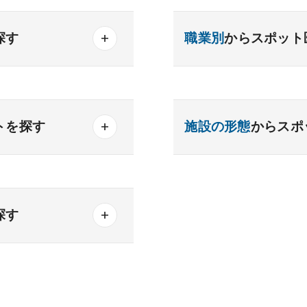
探す
職業別
からスポット
産業医
製薬会社
器内科
内分泌内科
トを探す
施設の形態
からスポ
内科
老人内科
・通勤便利
一般
療養
精神
可能
クリニック
老健
探す
化器外科
乳腺外科
科
美容外科