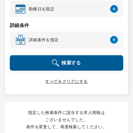
コンサルタント
勤務日を指定
成功事例
詳細条件
詳細条件を指定
転職ノウハウ
検索する
9:00 ～ 18:00
（平日）
受付時間
0120-337-613
すべてをクリアにする
クリニック開業
指定した検索条件に該当する求人情報は
DtoDとは
ございませんでした。
お問合せ
条件を変更して、再度検索してください。
採用をお考えの医療機関の方