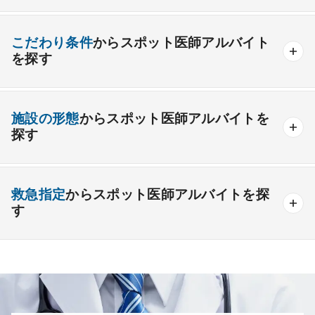
内分泌内科
糖尿病内科
脳神経内科
血液内科
産業医
製薬会社
こだわり条件
からスポット医師アルバイト
腎臓内科
老人内科
リウマチ内科
総合診療科
を探す
外科系
高額給与
給与インセンティブあり
施設の形態
からスポット医師アルバイトを
一般外科
呼吸器外科
心臓血管外科
駅チカ・通勤便利
ゆったり勤務
救急対応なし
探す
消化器外科
乳腺外科
小児外科
脳神経外科
時間調整相談可能
後期研修医応募可能
整形外科
一般
療養
形成外科
精神
美容外科
一般＋療養
一般＋精神
未経験歓迎
救急指定
からスポット医師アルバイトを探
療養＋精神
クリニック
老健
その他の形態
す
その他
産婦人科
産科
婦人科
小児科
精神科
あり
1次
2次
3次
なし
心療内科
泌尿器科
眼科
耳鼻咽喉科
皮膚科
麻酔科
リハビリテーション科