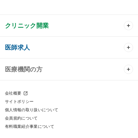
クリニック開業
クリニック開業 TOP
医師求人
クリニック物件検索
医師求人 TOP
医療機関の方
DtoDのクリニック開業支援
常勤求人検索
医院の譲渡・売却をお考えの方
クリニックの開業スタイル
会社概要
非常勤求人検索
サイトポリシー
採用をお考えの医療機関の方
クリニック開業までの流れ
個人情報の取り扱いについて
スポット求人検索
会員規約について
開業支援事例
有料職業紹介事業について
DtoDの転職・アルバイト支援