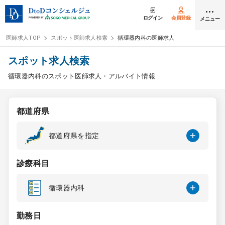
ログイン
会員登録
メニュー
医師求人TOP
スポット医師求人検索
循環器内科の医師求人
ログイン
会員登録
スポット求人検索
循環器内科のスポット医師求人・アルバイト情報
医師求人
都道府県
常勤検索
転職
都道府県を指定
非常勤検索
アルバイト
診療科目
スポット検索
アルバイト
循環器内科
DtoDの転職・
アルバイト支援
勤務日