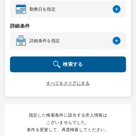
コンサルタント
勤務日を指定
成功事例
詳細条件
詳細条件を指定
転職ノウハウ
検索する
9:00 ～ 18:00
（平日）
受付時間
0120-337-613
すべてをクリアにする
クリニック開業
指定した検索条件に該当する求人情報は
DtoDとは
ございませんでした。
お問合せ
条件を変更して、再度検索してください。
採用をお考えの医療機関の方