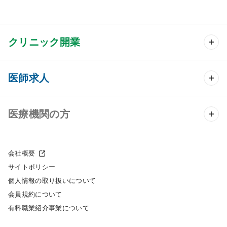
クリニック開業
クリニック開業 TOP
医師求人
クリニック物件検索
医師求人 TOP
医療機関の方
DtoDのクリニック開業支援
常勤求人検索
医院の譲渡・売却をお考えの方
クリニックの開業スタイル
会社概要
非常勤求人検索
サイトポリシー
採用をお考えの医療機関の方
クリニック開業までの流れ
個人情報の取り扱いについて
スポット求人検索
会員規約について
開業支援事例
有料職業紹介事業について
DtoDの転職・アルバイト支援