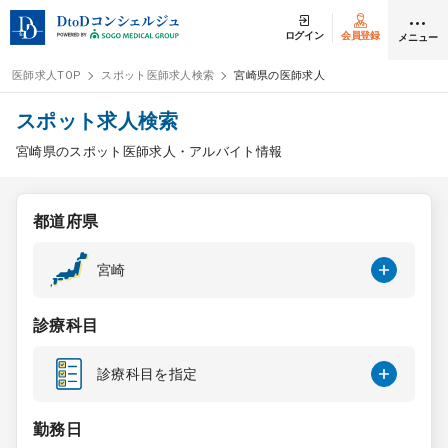
ログイン
会員登録
メニュー
医師求人TOP
スポット医師求人検索
宮崎県の医師求人
ログイン
会員登録
スポット求人検索
宮崎県のスポット医師求人・アルバイト情報
医師求人
都道府県
常勤検索
転職
宮崎
非常勤検索
アルバイト
診療科目
スポット検索
アルバイト
診療科目を指定
DtoDの転職・
アルバイト支援
勤務日