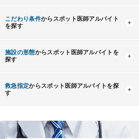
内分泌内科
糖尿病内科
脳神経内科
血液内科
産業医
製薬会社
こだわり条件
からスポット医師アルバイト
腎臓内科
老人内科
リウマチ内科
総合診療科
を探す
外科系
高額給与
給与インセンティブあり
施設の形態
からスポット医師アルバイトを
一般外科
呼吸器外科
心臓血管外科
駅チカ・通勤便利
ゆったり勤務
救急対応なし
探す
消化器外科
乳腺外科
小児外科
脳神経外科
時間調整相談可能
後期研修医応募可能
整形外科
一般
療養
形成外科
精神
美容外科
一般＋療養
一般＋精神
未経験歓迎
救急指定
からスポット医師アルバイトを探
療養＋精神
クリニック
老健
その他の形態
す
その他
産婦人科
産科
婦人科
小児科
精神科
あり
1次
2次
3次
なし
心療内科
泌尿器科
眼科
耳鼻咽喉科
皮膚科
麻酔科
リハビリテーション科