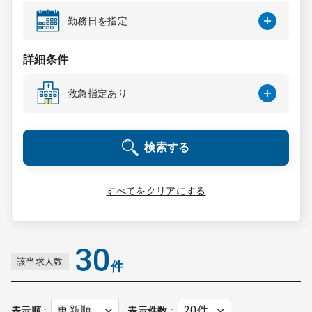
コンサルタント
勤務日を指定
成功事例
詳細条件
救急指定あり
転職ノウハウ
検索する
9:00 ～ 18:00
（平日）
受付時間
0120-337-613
すべてをクリアにする
クリニック開業
30
該当求人数
件
DtoDとは
お問合せ
採用をお考えの医療機関の方
表示順
表示件数