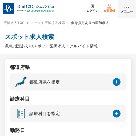
ログイン
会員登録
メニュー
医師求人TOP
スポット医師求人検索
救急指定ありの医師求人
ログイン
会員登録
スポット求人検索
救急指定ありのスポット医師求人・アルバイト情報
医師求人
都道府県
常勤検索
転職
都道府県を指定
非常勤検索
アルバイト
診療科目
スポット検索
アルバイト
診療科目を指定
DtoDの転職・
アルバイト支援
勤務日