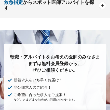
未経験歓迎
救急指定
からスポット医師アルバイトを探
療養＋精神
クリニック
老健
その他の形態
す
その他
産婦人科
産科
婦人科
小児科
精神科
あり
1次
2次
3次
なし
心療内科
泌尿器科
眼科
耳鼻咽喉科
皮膚科
麻酔科
リハビリテーション科
放射線科
救命救急科
病理科
その他
転職・アルバイトをお考えの医師のみなさま
まずは無料会員登録から、
ぜひご相談ください。
新着求人をいち早くお届け！
非公開求人のご紹介！
ご希望に合った求人をご提案！
など、さまざまな特典がご利用いただけます。