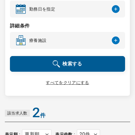
コンサルタント
勤務日を指定
成功事例
詳細条件
療養施設
転職ノウハウ
検索する
9:00 ～ 18:00
（平日）
受付時間
0120-337-613
すべてをクリアにする
クリニック開業
2
該当求人数
件
DtoDとは
お問合せ
採用をお考えの医療機関の方
表示順
表示件数