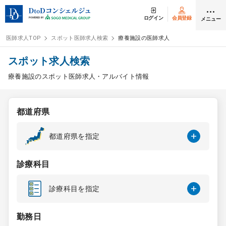
ログイン
会員登録
メニュー
医師求人TOP
スポット医師求人検索
療養施設の医師求人
ログイン
会員登録
スポット求人検索
療養施設のスポット医師求人・アルバイト情報
医師求人
都道府県
常勤検索
転職
都道府県を指定
非常勤検索
アルバイト
診療科目
スポット検索
アルバイト
診療科目を指定
DtoDの転職・
アルバイト支援
勤務日