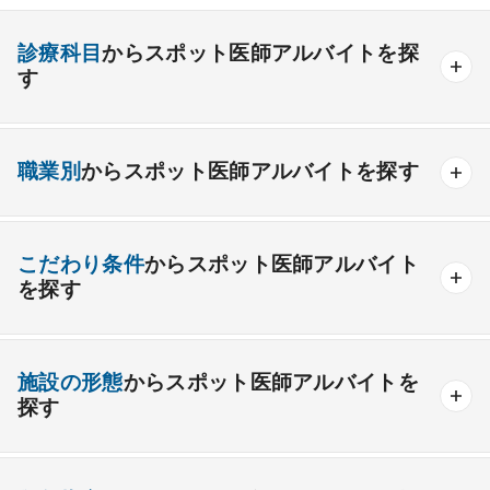
診療科目
からスポット医師アルバイトを探
す
内科系
職業別
からスポット医師アルバイトを探す
一般内科
呼吸器内科
消化器内科
循環器内科
内分泌内科
糖尿病内科
脳神経内科
血液内科
産業医
製薬会社
こだわり条件
からスポット医師アルバイト
腎臓内科
老人内科
リウマチ内科
総合診療科
を探す
外科系
高額給与
給与インセンティブあり
施設の形態
からスポット医師アルバイトを
一般外科
呼吸器外科
心臓血管外科
駅チカ・通勤便利
ゆったり勤務
救急対応なし
探す
消化器外科
乳腺外科
小児外科
脳神経外科
時間調整相談可能
後期研修医応募可能
整形外科
一般
療養
形成外科
精神
美容外科
一般＋療養
一般＋精神