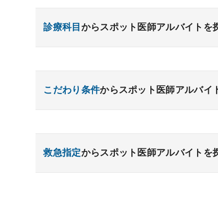
診療科目
からスポット医師アルバイトを
内科系
一般内科
呼吸器内科
消化器内科
循環
こだわり条件
からスポット医師アルバイ
糖尿病内科
脳神経内科
血液内科
腎臓
リウマチ内科
総合診療科
高額給与
給与インセンティブあり
駅チカ
外科系
ゆったり勤務
救急対応なし
時間調整相談
救急指定
からスポット医師アルバイトを
一般外科
後期研修医応募可能
呼吸器外科
未経験歓迎
心臓血管外科
消
小児外科
脳神経外科
整形外科
形成外
あり
1次
2次
3次
なし
その他