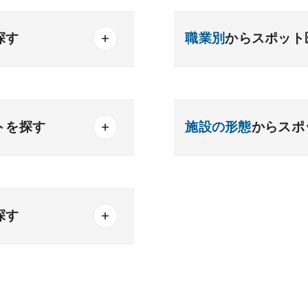
探す
職業別
からスポット
産業医
製薬会社
器内科
内分泌内科
トを探す
施設の形態
からスポ
内科
老人内科
・通勤便利
一般
療養
精神
可能
クリニック
老健
探す
化器外科
乳腺外科
科
美容外科