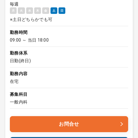
毎週
月
火
水
木
金
土
日
※土日どちらかでも可
勤務時間
09:00 ～ 当日 18:00
勤務体系
日勤(終日)
勤務内容
在宅
募集科目
一般内科
お問合せ