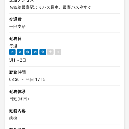
交通アクセス
名鉄線最寄駅よりバス乗車、最寄バス停すぐ
交通費
一部支給
勤務日
毎週
月
火
水
木
金
土
日
週1～2日
勤務時間
08:30 ～ 当日 17:15
勤務体系
日勤(終日)
勤務内容
病棟