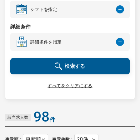
コンサルタント
シフトを指定
成功事例
詳細条件
詳細条件を指定
転職ノウハウ
検索する
9:00 ～ 18:00
（平日）
受付時間
0120-337-613
すべてをクリアにする
クリニック開業
98
該当求人数
件
DtoDとは
お問合せ
採用をお考えの医療機関の方
表示順
表示件数