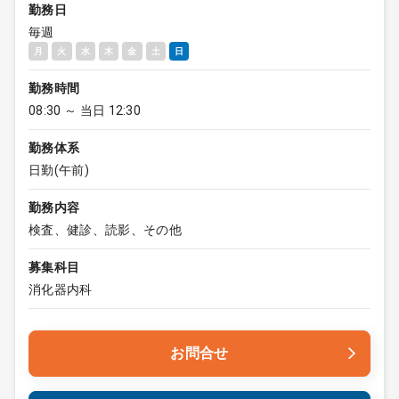
勤務日
毎週
月
火
水
木
金
土
日
勤務時間
08:30 ～ 当日 12:30
勤務体系
日勤(午前)
勤務内容
検査、健診、読影、その他
募集科目
消化器内科
お問合せ