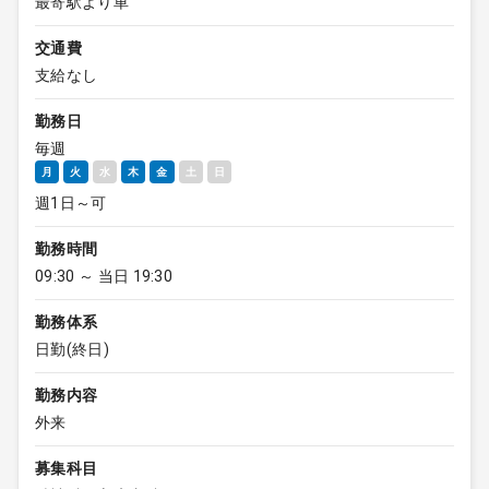
最寄駅より車
交通費
支給なし
勤務日
毎週
月
火
水
木
金
土
日
週1日～可
勤務時間
09:30 ～ 当日 19:30
勤務体系
日勤(終日)
勤務内容
外来
募集科目