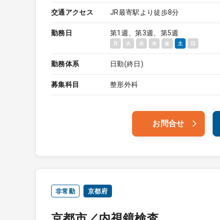
交通アクセス
JR最寄駅より徒歩8分
勤務日
第1週、第3週、第5週
月
火
水
木
金
土
日
勤務体系
日勤(終日)
募集科目
整形外科
お問合せ
非常勤
京都府
京都市／内視鏡検査