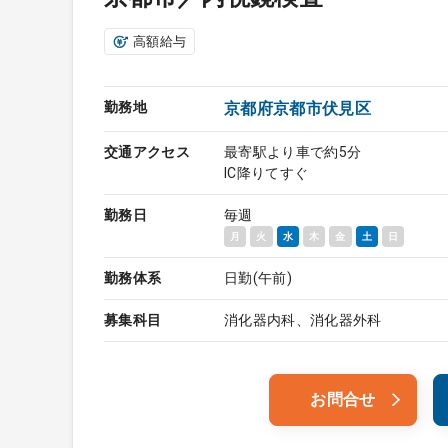
高額給与
勤務地
京都府京都市伏見区
交通アクセス
最寄駅より車で約5分
IC降りてすぐ
勤務日
毎週
月
火
水
木
金
土
日
勤務体系
日勤(午前)
募集科目
消化器内科、消化器外科
お問合せ