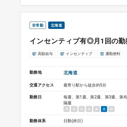
非常勤
北海道
インセンティブ有◎月1回の勤
高額給与
インセンティブ
通勤便利
勤務地
北海道
交通アクセス
最寄り駅から徒歩約5分
勤務日
毎週、第1週、第2週、第3週、第4
隔週
月
火
水
木
金
土
日
勤務体系
日勤(終日)