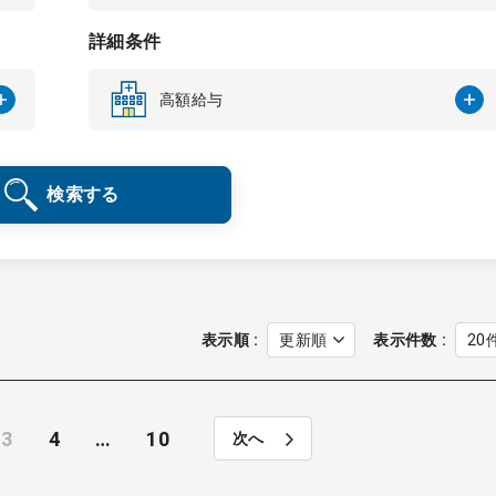
詳細条件
高額給与
検索する
表示順
表示件数
3
4
…
10
次へ