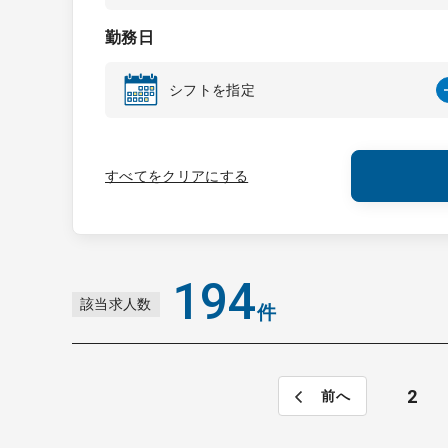
勤務日
シフトを指定
すべてをクリアにする
194
該当求人数
件
2
前へ