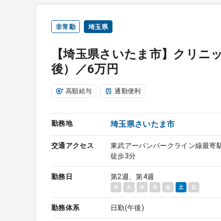
非常勤
埼玉県
【埼玉県さいたま市】クリニ
後）／6万円
高額給与
通勤便利
勤務地
埼玉県さいたま市
交通アクセス
東武アーバンパークライン線最寄
徒歩3分
勤務日
第2週、第4週
月
火
水
木
金
土
日
勤務体系
日勤(午後)