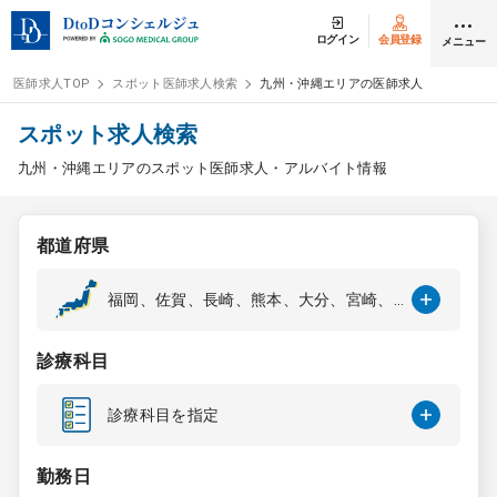
ログイン
会員登録
メニュー
医師求人TOP
スポット医師求人検索
九州・沖縄エリアの医師求人
ログイン
会員登録
スポット求人検索
九州・沖縄エリアのスポット医師求人・アルバイト情報
医師求人
都道府県
常勤検索
転職
福岡、佐賀、長崎、熊本、大分、宮崎、
鹿児島、沖縄
非常勤検索
アルバイト
診療科目
スポット検索
アルバイト
診療科目を指定
DtoDの転職・
アルバイト支援
勤務日