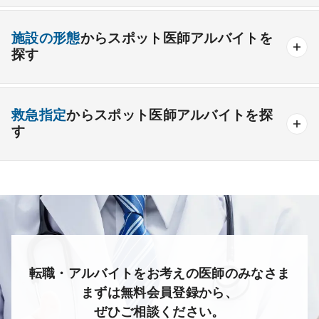
外科系
高額給与
給与インセンティブあり
施設の形態
からスポット医師アルバイトを
一般外科
呼吸器外科
心臓血管外科
駅チカ・通勤便利
ゆったり勤務
救急対応なし
探す
消化器外科
乳腺外科
小児外科
脳神経外科
時間調整相談可能
後期研修医応募可能
整形外科
一般
療養
形成外科
精神
美容外科
一般＋療養
一般＋精神
未経験歓迎
救急指定
からスポット医師アルバイトを探
療養＋精神
クリニック
老健
その他の形態
す
その他
産婦人科
産科
婦人科
小児科
精神科
あり
1次
2次
3次
なし
心療内科
泌尿器科
眼科
耳鼻咽喉科
皮膚科
麻酔科
リハビリテーション科
放射線科
救命救急科
病理科
その他
転職・アルバイトをお考えの医師のみなさま
まずは無料会員登録から、
ぜひご相談ください。