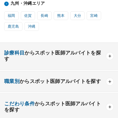
九州・沖縄エリア
福岡
佐賀
長崎
熊本
大分
宮崎
鹿児島
沖縄
診療科目
からスポット医師アルバイトを探
す
内科系
職業別
からスポット医師アルバイトを探す
一般内科
呼吸器内科
消化器内科
循環器内科
内分泌内科
糖尿病内科
脳神経内科
血液内科
産業医
製薬会社
こだわり条件
からスポット医師アルバイト
腎臓内科
老人内科
リウマチ内科
総合診療科
を探す