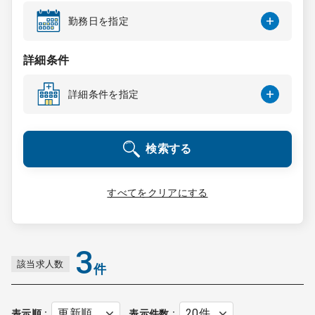
コンサルタント
勤務日を指定
成功事例
詳細条件
詳細条件を指定
転職ノウハウ
検索する
9:00 ～ 18:00
（平日）
受付時間
0120-337-613
すべてをクリアにする
クリニック開業
3
該当求人数
件
DtoDとは
お問合せ
採用をお考えの医療機関の方
表示順
表示件数