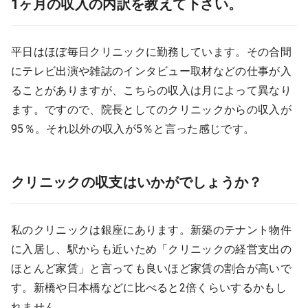
1ヶ月の収入の内訳を教えて下さい。
9:00 ～ 18:00
（平日）
受付時間
0120-315-606
平日はほぼ毎日クリニックに勤務しています。その合間
にテレビ出演や雑誌のインタビュー取材などの仕事が入
ることがありますが、こちらの収入は月によって異なり
医師求人
ます。ですので、院長としてのクリニックからの収入が
95％。それ以外の収入が5％と言った感じです。
DtoDとは
お問合せ
クリニックの収支はいかがでしょうか？
医院の譲渡・売却をお考えの方
私のクリニックは銀座にあります。新築のテナント物件
に入居し、駅からも近いため「クリニックの経営支出の
ほとんど家賃」と言っても良いほど家賃の割合が高いで
す。新橋や日本橋などに比べると2倍くらいするかもし
れません。