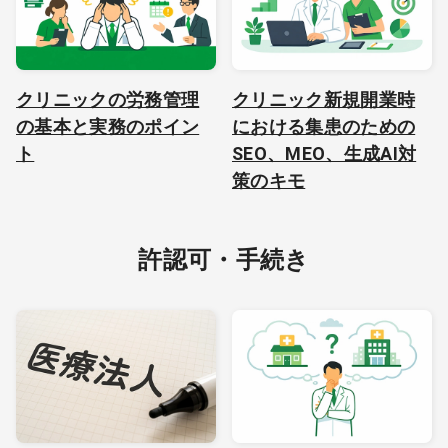
クリニックの労務管理
クリニック新規開業時
の基本と実務のポイン
における集患のための
ト
SEO、MEO、生成AI対
策のキモ
許認可・手続き