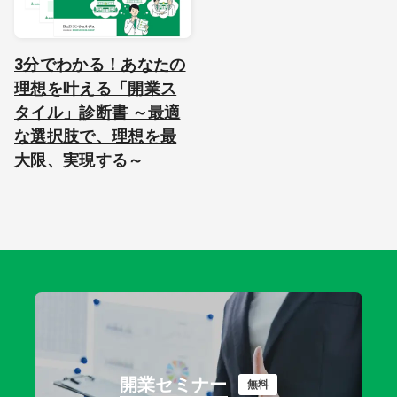
3分でわかる！あなたの
理想を叶える「開業ス
タイル」診断書 ～最適
な選択肢で、理想を最
大限、実現する～
開業セミナー
無料