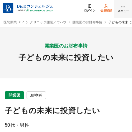
ログイン
会員登録
メニュー
医院開業TOP
クリニック開業ノウハウ
開業医のお財布事情
子どもの未来に
ログイン
会員登録
開業医のお財布事情
子どもの未来に投資したい
クリニック開業
DtoDの開業支援
開業までの流れ
開業医
精神科
開業スタイル
子どもの未来に投資したい
開業スタイル TOP
物件検索
50代・男性