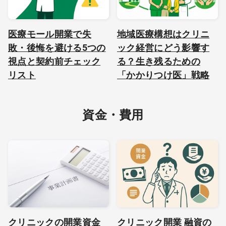
医療モール開業で失
地域医療構想はクリニ
敗・後悔を避ける5つの
ック経営にどう影響す
視点と契約前チェック
る？生き残るための
リスト
「かかりつけ医」戦略
資金・費用
クリニックの開業資金
クリニック開業 融資の