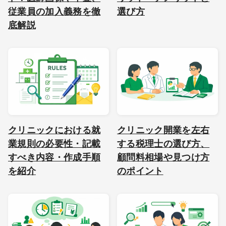
従業員の加入義務を徹
選び方
底解説
クリニックにおける就
クリニック開業を左右
業規則の必要性・記載
する税理士の選び方、
すべき内容・作成手順
顧問料相場や見つけ方
を紹介
のポイント