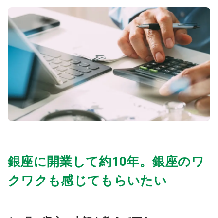
医療モール開業
コンサルタント
継承開業（医院継承）
開業支援事例
新規開業（戸建て・テナント）
開業支援事例
開業ノウハウ
施工事例
開業セミナー
個別相談会
銀座に開業して約10年。銀座のワ
クワクも感じてもらいたい
診療圏調査