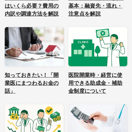
はいくら必要？費用の
基本：融資先・流れ・
内訳や調達方法を解説
注意点を解説
知っておきたい！「開
医院開業時・経営に使
業医にまつわるお金の
用できる助成金・補助
話」
金制度について