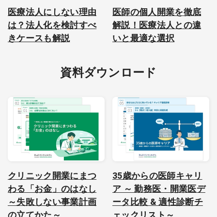
医療法人にしない理由
医師の個人開業を徹底
は？法人化を検討すべ
解説！医療法人との違
きケースも解説
いと最適な選択
資料ダウンロード
クリニック開業にまつ
35歳からの医師キャリ
わる「お金」のはなし
ア ～ 勤務医・開業医デ
～失敗しない事業計画
ータ比較 & 適性診断チ
の立てかた～
ェックリスト～