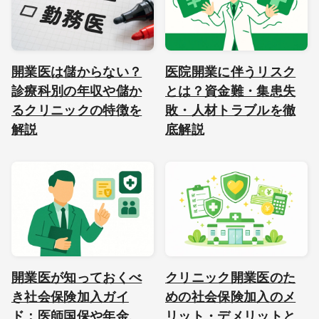
開業医は儲からない？
医院開業に伴うリスク
診療科別の年収や儲か
とは？資金難・集患失
るクリニックの特徴を
敗・人材トラブルを徹
解説
底解説
開業医が知っておくべ
クリニック開業医のた
き社会保険加入ガイ
めの社会保険加入のメ
ド：医師国保や年金、
リット・デメリットと