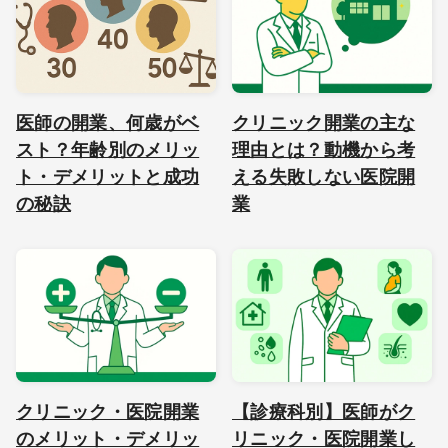
医師の開業、何歳がベ
クリニック開業の主な
スト？年齢別のメリッ
理由とは？動機から考
ト・デメリットと成功
える失敗しない医院開
の秘訣
業
クリニック・医院開業
【診療科別】医師がク
のメリット・デメリッ
リニック・医院開業し