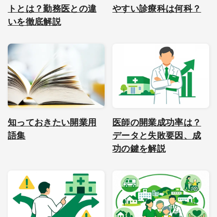
トとは？勤務医との違
やすい診療科は何科？
いを徹底解説
知っておきたい開業用
医師の開業成功率は？
語集
データと失敗要因、成
功の鍵を解説