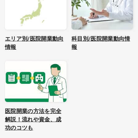
エリア別/医院開業動向
科目別/医院開業動向情
情報
報
医院開業の方法を完全
解説！流れや資金、成
功のコツも