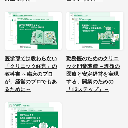
医学部では教わらない
勤務医のためのクリニ
「クリニック経営」の
ック開業準備 ～理想の
教科書 ～臨床のプロ
医療と安定経営を実現
が、経営のプロでもあ
する、開業のための
るために～
「13ステップ」～