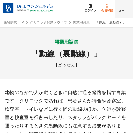
ログイン
会員登録
メニュー
医院開業TOP
クリニック開業ノウハウ
開業用語集
「動線（裏動線）」
ログイン
会員登録
開業用語集
「動線（裏動線）」
クリニック開業
【どうせん】
DtoDの開業支援
開業までの流れ
建物のなかで人が動くときに自然に通る経路を指す言葉
です。クリニックであれば、患者さんが待合や診察室、
開業スタイル
検査室、トイレなどに行く際の動線のほか、医師が診察
室と検査室を行き来したり、スタッフがバックヤードを
開業スタイル TOP
物件検索
通ったりするときの裏動線にも注意する必要がありま