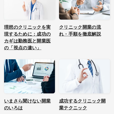
理想のクリニックを実
クリニック開業の流
現するために：成功の
れ・手順を徹底解説
カギは勤務医と開業医
の「視点の違い」
いまさら聞けない開業
成功するクリニック開
のいろは
業テクニック