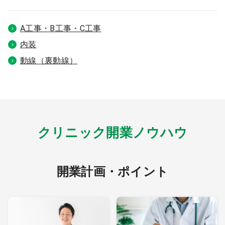
9:00 ～ 18:00
（平日）
受付時間
A工事・B工事・C工事
0120-315-606
内装
動線（裏動線）
医師求人
DtoDとは
お問合せ
クリニック開業ノウハウ
医院の譲渡・売却をお考えの方
開業計画・ポイント