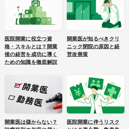
医院開業に役立つ資
開業医が知るべきクリ
格・スキルとは？開業
ニック閉院の原因と経
後の経営を成功に導く
営改善策
ための知識を徹底解説
開業医は儲からない？
医院開業に伴うリスク