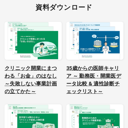
資料ダウンロード
クリニック開業にまつ
35歳からの医師キャリ
わる「お金」のはなし
ア ～ 勤務医・開業医デ
～失敗しない事業計画
ータ比較 & 適性診断チ
の立てかた～
ェックリスト～