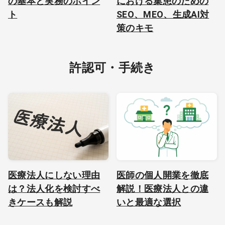
の基本と実務のポイン
における集患のための
ト
SEO、MEO、生成AI対
策のキモ
許認可・手続き
医療法人にしない理由
医師の個人開業を徹底
は？法人化を検討すべ
解説！医療法人との違
きケースも解説
いと最適な選択