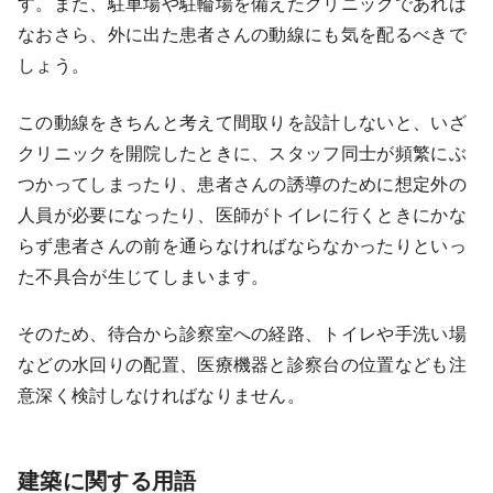
す。また、駐車場や駐輪場を備えたクリニックであれば
医療モール開業
コンサルタント
なおさら、外に出た患者さんの動線にも気を配るべきで
しょう。
継承開業（医院継承）
開業支援事例
この動線をきちんと考えて間取りを設計しないと、いざ
新規開業（戸建て・テナント）
開業支援事例
開業ノウハウ
クリニックを開院したときに、スタッフ同士が頻繁にぶ
つかってしまったり、患者さんの誘導のために想定外の
施工事例
人員が必要になったり、医師がトイレに行くときにかな
らず患者さんの前を通らなければならなかったりといっ
開業セミナー
た不具合が生じてしまいます。
そのため、待合から診察室への経路、トイレや手洗い場
個別相談会
などの水回りの配置、医療機器と診察台の位置なども注
意深く検討しなければなりません。
診療圏調査
建築に関する用語