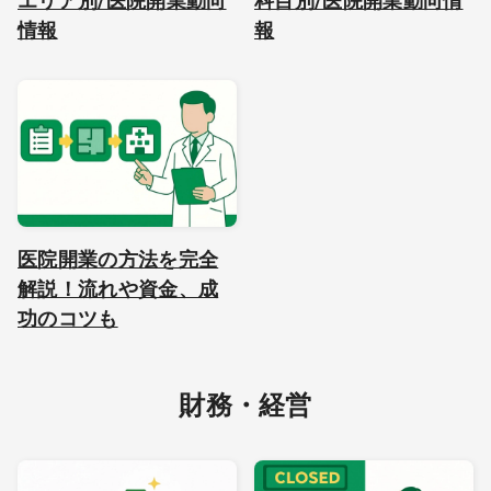
エリア別/医院開業動向
科目別/医院開業動向情
情報
報
医院開業の方法を完全
解説！流れや資金、成
功のコツも
財務・経営