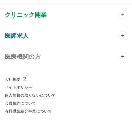
クリニック開業
クリニック開業 TOP
医師求人
クリニック物件検索
医師求人 TOP
医療機関の方
DtoDのクリニック開業支援
常勤求人検索
医院の譲渡・売却をお考えの方
クリニックの開業スタイル
会社概要
非常勤求人検索
サイトポリシー
採用をお考えの医療機関の方
クリニック開業までの流れ
個人情報の取り扱いについて
スポット求人検索
会員規約について
開業支援事例
有料職業紹介事業について
DtoDの転職・アルバイト支援
施工事例