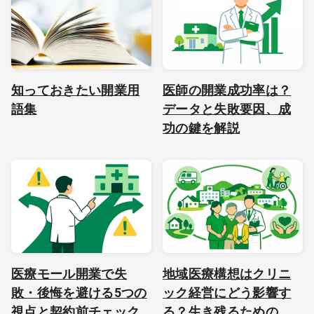
知っておきたい開業用
医師の開業成功率は？
語集
データと失敗要因、成
功の鍵を解説
医療モール開業で失
地域医療構想はクリニ
敗・後悔を避ける5つの
ック経営にどう影響す
視点と契約前チェック
る？生き残るための