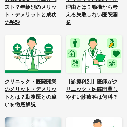
スト？年齢別のメリッ
理由とは？動機から考
ト・デメリットと成功
える失敗しない医院開
の秘訣
業
クリニック・医院開業
【診療科別】医師がク
のメリット・デメリッ
リニック・医院開業し
トとは？勤務医との違
やすい診療科は何科？
いを徹底解説