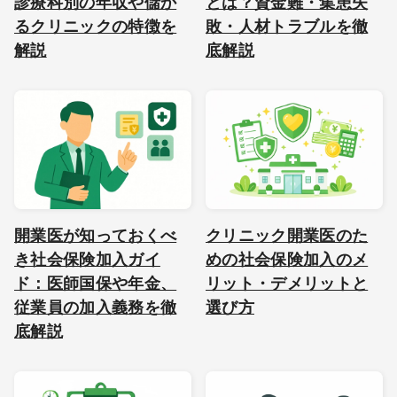
診療科別の年収や儲か
とは？資金難・集患失
るクリニックの特徴を
敗・人材トラブルを徹
解説
底解説
開業医が知っておくべ
クリニック開業医のた
き社会保険加入ガイ
めの社会保険加入のメ
ド：医師国保や年金、
リット・デメリットと
従業員の加入義務を徹
選び方
底解説