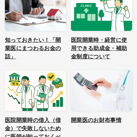
知っておきたい！「開
医院開業時・経営に使
業医にまつわるお金の
用できる助成金・補助
話」
金制度について
医院開業時の借入（借
開業医のお財布事情
金）で失敗しないため
に医師が知っておくべ