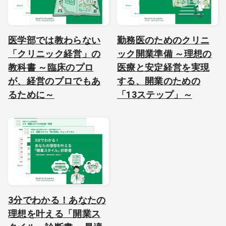
医学部では教わらない
勤務医のためのクリニ
「クリニック経営」の
ック開業準備 ～理想の
教科書 ～臨床のプロ
医療と安定経営を実現
が、経営のプロでもあ
する、開業のための
るために～
「13ステップ」～
3分でわかる！あなたの
理想を叶える「開業ス