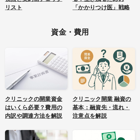
リスト
「かかりつけ医」戦略
資金・費用
クリニックの開業資金
クリニック開業 融資の
はいくら必要？費用の
基本：融資先・流れ・
内訳や調達方法を解説
注意点を解説