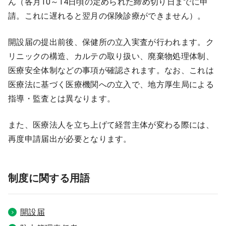
ん（各月10～14日頃の定められた締め切り日までに申
医療モール開業
コンサルタント
請。これに遅れると翌月の保険診療ができません）。
継承開業（医院継承）
開業支援事例
開設届の提出前後、保健所の立入実査が行われます。ク
リニックの構造、カルテの取り扱い、廃棄物処理体制、
新規開業（戸建て・テナント）
開業支援事例
開業ノウハウ
医療安全体制などの事項が確認されます。なお、これは
医療法に基づく医療機関への立入で、地方厚生局による
施工事例
指導・監査とは異なります。
開業セミナー
また、医療法人を立ち上げて経営主体が変わる際には、
再度申請届出が必要となります。
個別相談会
制度に関する用語
診療圏調査
開設届