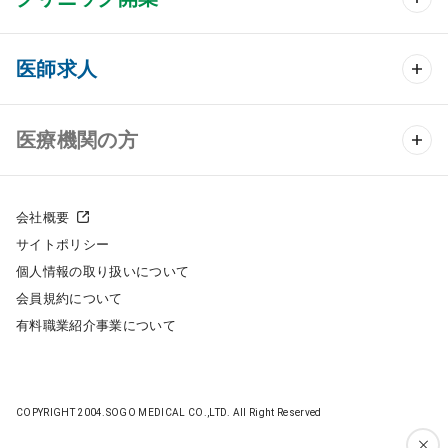
クリニック開業 TOP
医師求人
クリニック物件検索
医師求人 TOP
医療機関の方
DtoDのクリニック開業支援
常勤求人検索
医院の譲渡・売却をお考えの方
クリニックの開業スタイル
会社概要
非常勤求人検索
サイトポリシー
採用をお考えの医療機関の方
クリニック開業までの流れ
個人情報の取り扱いについて
スポット求人検索
会員規約について
開業支援事例
有料職業紹介事業について
DtoDの転職・アルバイト支援
施工事例
成功事例
COPYRIGHT 2004.SOGO MEDICAL CO.,LTD. All Right Reserved
開業ノウハウ