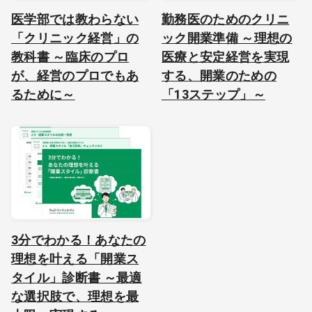
医学部では教わらない
勤務医のためのクリニ
「クリニック経営」の
ック開業準備 ～理想の
教科書 ～臨床のプロ
医療と安定経営を実現
が、経営のプロでもあ
する、開業のための
るために～
「13ステップ」～
3分でわかる！あなたの
理想を叶える「開業ス
タイル」診断書 ～最適
な選択肢で、理想を最