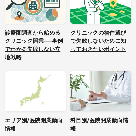
診療圏調査から始める
クリニックの物件選び
クリニック開業──事例
で失敗しないために知
でわかる失敗しない立
っておきたいポイント
地戦略
エリア別/医院開業動向
科目別/医院開業動向情
情報
報