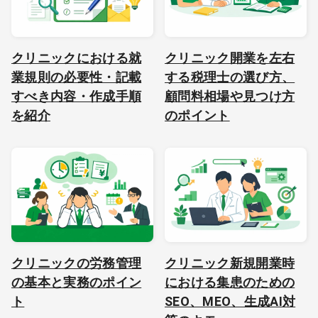
クリニックにおける就
クリニック開業を左右
業規則の必要性・記載
する税理士の選び方、
すべき内容・作成手順
顧問料相場や見つけ方
を紹介
のポイント
クリニックの労務管理
クリニック新規開業時
の基本と実務のポイン
における集患のための
ト
SEO、MEO、生成AI対