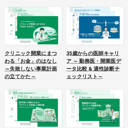
クリニック開業にまつ
35歳からの医師キャリ
わる「お金」のはなし
ア ～ 勤務医・開業医デ
～失敗しない事業計画
ータ比較 & 適性診断チ
の立てかた～
ェックリスト～