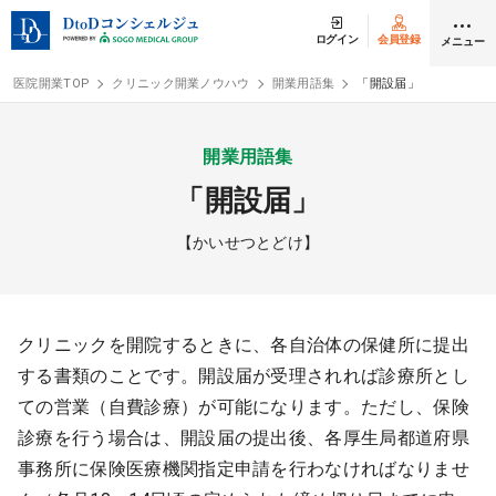
ログイン
会員登録
メニュー
医院開業TOP
クリニック開業ノウハウ
開業用語集
「開設届」
ログイン
会員登録
開業用語集
「開設届」
クリニック開業
【かいせつとどけ】
DtoDの開業支援
開業までの流れ
クリニックを開院するときに、各自治体の保健所に提出
する書類のことです。開設届が受理されれば診療所とし
開業スタイル
ての営業（自費診療）が可能になります。ただし、保険
診療を行う場合は、開設届の提出後、各厚生局都道府県
開業スタイル TOP
物件検索
事務所に保険医療機関指定申請を行わなければなりませ