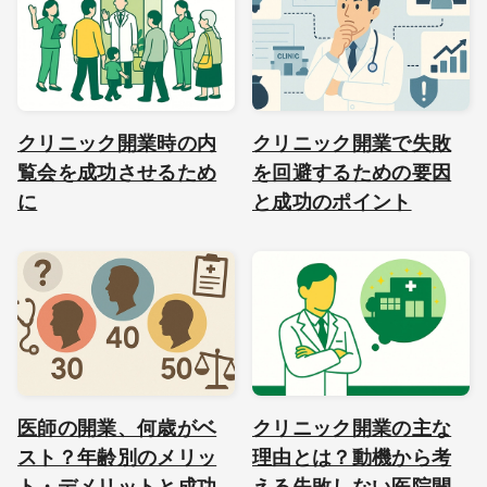
クリニック開業時の内
クリニック開業で失敗
覧会を成功させるため
を回避するための要因
に
と成功のポイント
医師の開業、何歳がベ
クリニック開業の主な
スト？年齢別のメリッ
理由とは？動機から考
ト・デメリットと成功
える失敗しない医院開