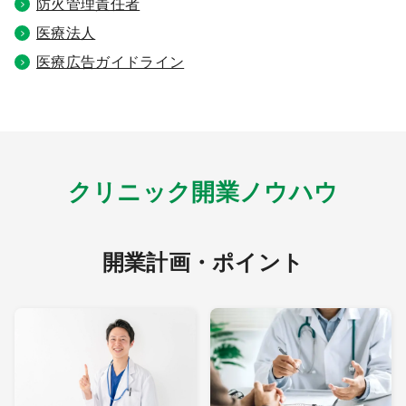
防火管理責任者
医療法人
9:00 ～ 18:00
（平日）
受付時間
0120-315-606
医療広告ガイドライン
医師求人
クリニック開業ノウハウ
DtoDとは
お問合せ
医院の譲渡・売却をお考えの方
開業計画・ポイント