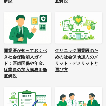
解説
底解説
開業医が知っておくべ
クリニック開業医のた
き社会保険加入ガイ
めの社会保険加入のメ
ド：医師国保や年金、
リット・デメリットと
従業員の加入義務を徹
選び方
底解説