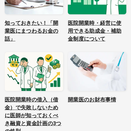
知っておきたい！「開
医院開業時・経営に使
業医にまつわるお金の
用できる助成金・補助
話」
金制度について
医院開業時の借入（借
開業医のお財布事情
金）で失敗しないため
に医師が知っておくべ
き融資と資金計画の3つ