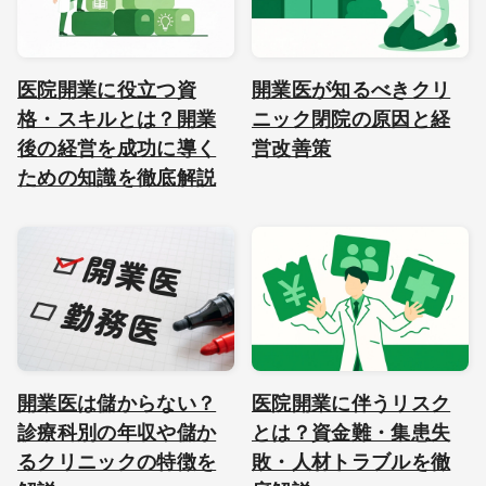
医院開業に役立つ資
開業医が知るべきクリ
格・スキルとは？開業
ニック閉院の原因と経
後の経営を成功に導く
営改善策
ための知識を徹底解説
開業医は儲からない？
医院開業に伴うリスク
診療科別の年収や儲か
とは？資金難・集患失
るクリニックの特徴を
敗・人材トラブルを徹