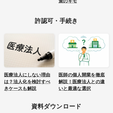
策のキモ
許認可・手続き
医療法人にしない理由
医師の個人開業を徹底
は？法人化を検討すべ
解説！医療法人との違
きケースも解説
いと最適な選択
資料ダウンロード