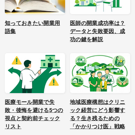
知っておきたい開業用
医師の開業成功率は？
語集
データと失敗要因、成
功の鍵を解説
医療モール開業で失
地域医療構想はクリニ
敗・後悔を避ける5つの
ック経営にどう影響す
視点と契約前チェック
る？生き残るための
リスト
「かかりつけ医」戦略