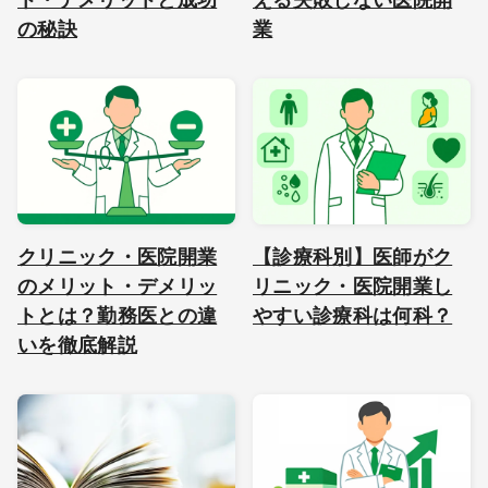
の秘訣
業
クリニック・医院開業
【診療科別】医師がク
のメリット・デメリッ
リニック・医院開業し
トとは？勤務医との違
やすい診療科は何科？
いを徹底解説