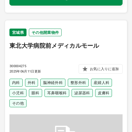
宮城県
その他開業物件
東北大学病院前メディカルモール
300004275
お気に入りに追加
2025年06月11日更新
内科
外科
脳神経外科
整形外科
産婦人科
小児科
眼科
耳鼻咽喉科
泌尿器科
皮膚科
その他