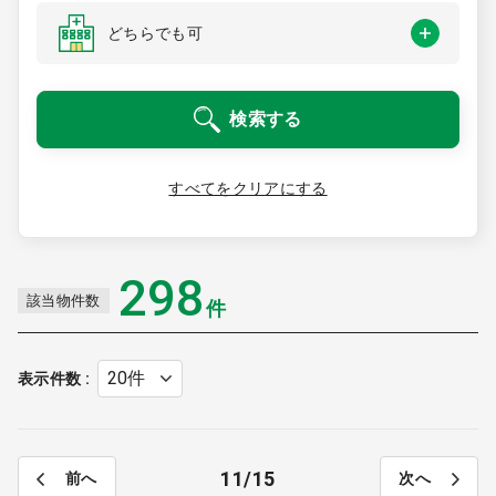
医療モール開業
コンサルタント
どちらでも可
継承開業（医院継承）
開業支援事例
検索する
新規開業（戸建て・テナント）
開業支援事例
開業ノウハウ
すべてをクリアにする
施工事例
開業セミナー
298
該当物件数
件
個別相談会
表示件数
診療圏調査
11
15
前へ
次へ