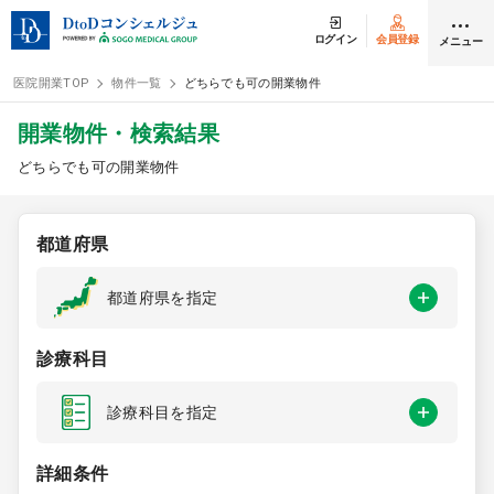
ログイン
会員登録
メニュー
医院開業TOP
物件一覧
どちらでも可の開業物件
ログイン
会員登録
開業物件・検索結果
どちらでも可の開業物件
クリニック開業
都道府県
DtoDの開業支援
都道府県を指定
開業までの流れ
診療科目
開業スタイル
診療科目を指定
開業スタイル TOP
物件検索
詳細条件