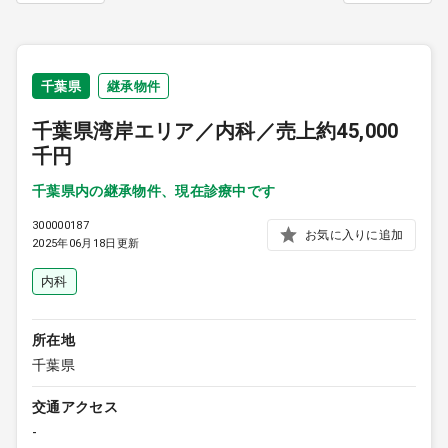
9:00 ～ 18:00
（平日）
受付時間
0120-315-606
千葉県
継承物件
千葉県湾岸エリア／内科／売上約45,000
医師求人
千円
千葉県内の継承物件、現在診療中です
DtoDとは
300000187
お気に入りに追加
お問合せ
2025年06月18日更新
医院の譲渡・売却をお考えの方
内科
所在地
千葉県
交通アクセス
-