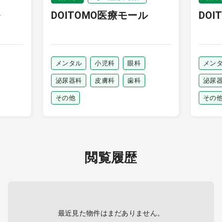
DOITOMO医療モール
DO
メンタル
小児科
眼科
メン
泌尿器科
皮膚科
歯科
泌尿
その他
その
閲覧履歴
最近見た物件はまだありません。