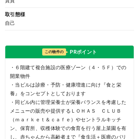
賃貸
取引態様
自己
PRポイント
この物件の
・６階建て複合施設の医療ゾーン（４・５Ｆ）での
開業物件
・当ビルは診療・予防・健康増進に向け『食と栄
養』をコンセプトとしております
・同ビル内に管理栄養士が栄養バランスを考慮した
メニューの販売や提供するＬＯＨＡＳ ＣＬＵＢ
（ｍａｒｋｅｔ＆ｃａｆｅ）やセントラルキッチ
ン、保育所、収穫体験での食育を行う屋上菜園を有
し、赤ちゃんから高齢者まで『食生活＋医療のバリ