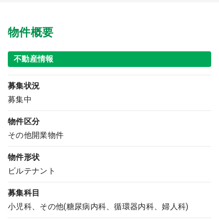
9:00 ～ 18:00
（平日）
受付時間
0120-315-606
物件概要
不動産情報
医師求人
募集状況
募集中
DtoDとは
お問合せ
物件区分
医院の譲渡・売却をお考えの方
その他開業物件
物件形状
ビルテナント
募集科目
小児科、その他(糖尿病内科、循環器内科、婦人科)