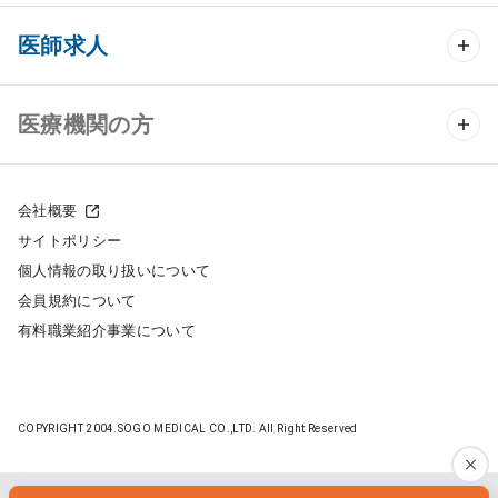
クリニック開業 TOP
医師求人
クリニック物件検索
医師求人 TOP
医療機関の方
DtoDのクリニック開業支援
常勤求人検索
医院の譲渡・売却をお考えの方
クリニックの開業スタイル
会社概要
非常勤求人検索
サイトポリシー
採用をお考えの医療機関の方
クリニック開業までの流れ
個人情報の取り扱いについて
スポット求人検索
会員規約について
開業支援事例
有料職業紹介事業について
DtoDの転職・アルバイト支援
施工事例
成功事例
COPYRIGHT 2004.SOGO MEDICAL CO.,LTD. All Right Reserved
開業ノウハウ
転職ノウハウ