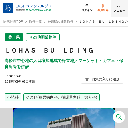
ログイン
会員登録
メニュー
医院開業TOP
物件一覧
香川県の開業物件
ＬＯＨＡＳ ＢＵＩＬＤＩＮＧの
ログイン
会員登録
香川県
その他開業物件
ＬＯＨＡＳ ＢＵＩＬＤＩＮＧ
クリニック開業
高松市中心地の人口増加地域で好立地／マーケット・カフェ・保
育所等を併設
DtoDの開業支援
300003660
お気に入りに追加
2025年09月08日更新
開業までの流れ
小児科
その他(糖尿病内科、循環器内科、婦人科)
開業スタイル
開業スタイル TOP
物件検索