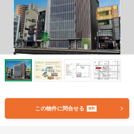
医療モール開業
コンサルタント
継承開業（医院継承）
開業支援事例
新規開業（戸建て・テナント）
開業支援事例
開業ノウハウ
施工事例
開業セミナー
個別相談会
この物件に問合せる
無料
診療圏調査