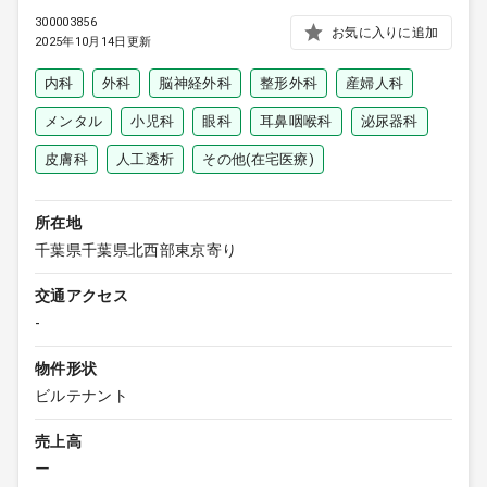
300003856
お気に入りに追加
2025年10月14日更新
内科
外科
脳神経外科
整形外科
産婦人科
メンタル
小児科
眼科
耳鼻咽喉科
泌尿器科
皮膚科
人工透析
その他(在宅医療)
所在地
千葉県千葉県北西部東京寄り
交通アクセス
-
物件形状
ビルテナント
売上高
ー