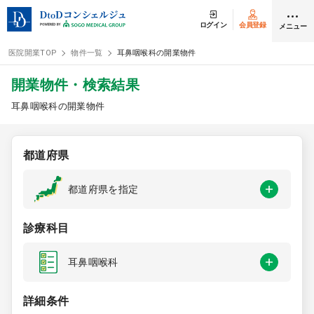
ログイン
会員登録
メニュー
医院開業TOP
物件一覧
耳鼻咽喉科の開業物件
ログイン
会員登録
開業物件・検索結果
耳鼻咽喉科の開業物件
クリニック開業
都道府県
DtoDの開業支援
都道府県を指定
開業までの流れ
診療科目
開業スタイル
耳鼻咽喉科
開業スタイル TOP
物件検索
詳細条件