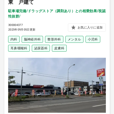
東 戸建て
駐車場完備/ドラッグストア（調剤あり）との相乗効果/視認
性抜群/
300004377
お気に入りに追加
2025年09月05日更新
内科
脳神経外科
整形外科
メンタル
小児科
耳鼻咽喉科
泌尿器科
皮膚科