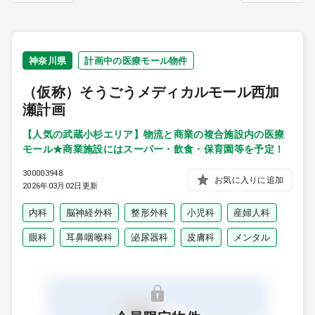
9:00 ～ 18:00
（平日）
受付時間
0120-315-606
神奈川県
計画中の医療モール物件
（仮称）そうごうメディカルモール西加
医師求人
瀬計画
【人気の武蔵小杉エリア】物流と商業の複合施設内の医療
モール★商業施設にはスーパー・飲食・保育園等を予定！
DtoDとは
お問合せ
300003948
お気に入りに追加
2026年03月02日更新
医院の譲渡・売却をお考えの方
内科
脳神経外科
整形外科
小児科
産婦人科
眼科
耳鼻咽喉科
泌尿器科
皮膚科
メンタル