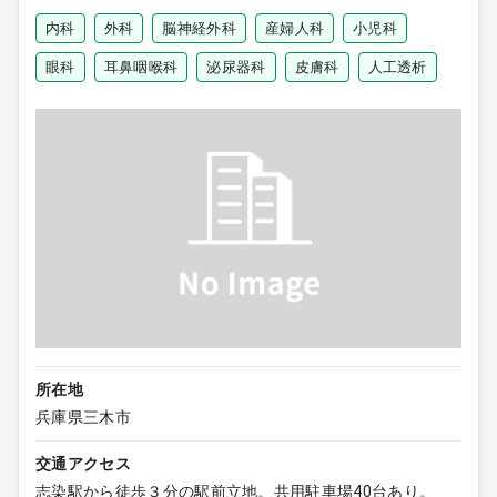
内科
外科
脳神経外科
産婦人科
小児科
眼科
耳鼻咽喉科
泌尿器科
皮膚科
人工透析
所在地
兵庫県三木市
交通アクセス
志染駅から徒歩３分の駅前立地。共用駐車場40台あり。