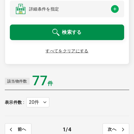
医療モール開業
コンサルタント
詳細条件を指定
継承開業（医院継承）
開業支援事例
検索する
新規開業（戸建て・テナント）
開業支援事例
開業ノウハウ
すべてをクリアにする
施工事例
開業セミナー
77
該当物件数
件
個別相談会
表示件数
診療圏調査
1
4
前へ
次へ