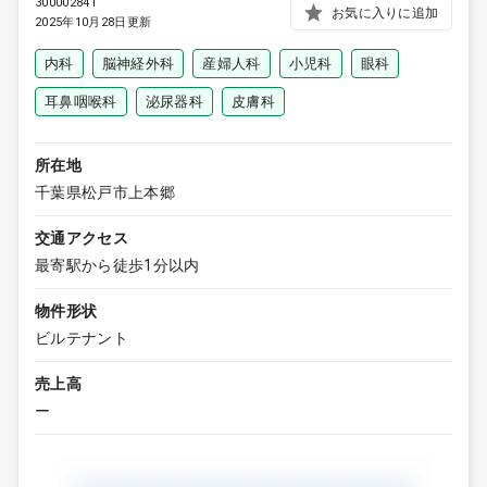
300002841
お気に入りに追加
2025年10月28日更新
内科
脳神経外科
産婦人科
小児科
眼科
耳鼻咽喉科
泌尿器科
皮膚科
所在地
千葉県松戸市上本郷
交通アクセス
最寄駅から徒歩1分以内
物件形状
ビルテナント
売上高
ー