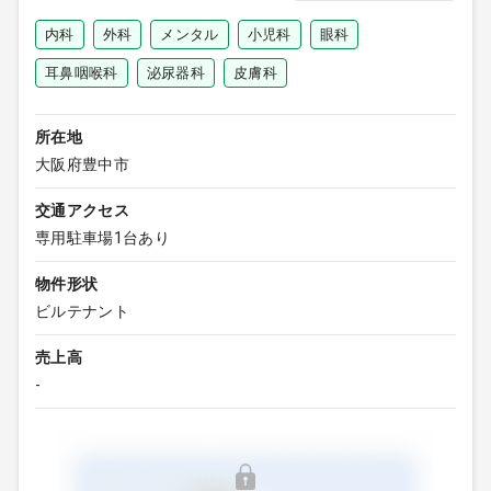
内科
外科
メンタル
小児科
眼科
耳鼻咽喉科
泌尿器科
皮膚科
所在地
大阪府豊中市
交通アクセス
専用駐車場1台あり
物件形状
ビルテナント
売上高
-