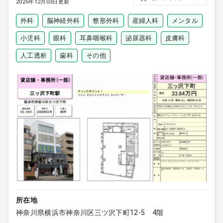
2025年12月03日更新
外科
脳神経外科
整形外科
産婦人科
メンタル
小児科
眼科
耳鼻咽喉科
泌尿器科
皮膚科
人工透析
歯科
その他
所在地
神奈川県横浜市神奈川区三ツ沢下町12-5 4階