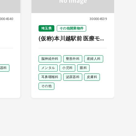
0004540
300004539
埼玉県
その他開業物件
(仮称)本川越駅前 医療モー
ル
脳神経外科
整形外科
産婦人科
器科
メンタル
小児科
眼科
耳鼻咽喉科
泌尿器科
皮膚科
その他