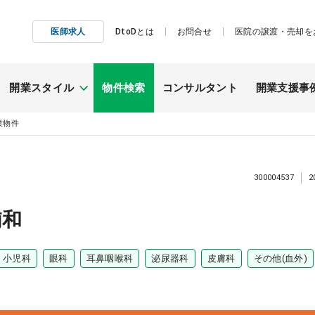
医師求人
DtoDとは
お問合せ
医院の譲渡・売却を
開業スタイル
物件検索
コンサルタント
開業支援事
業物件
施工事例
継承開業
300004537
2
（医院継承）
浦和
小児科
眼科
耳鼻咽喉科
泌尿器科
皮膚科
その他(血外)