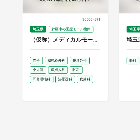
300004591
埼玉県
計画中の医療モール物件
埼玉県
（仮称）メディカルモール
埼玉
大宮盆栽町
科
内科
脳神経外科
整形外科
眼科
小児科
産婦人科
眼科
耳鼻咽喉科
泌尿器科
皮膚科