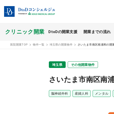
クリニック開業
DtoDの開業支援
開業までの流れ
開業スタイル TOP
医院開業TOP
物件一覧
埼玉県の開業物件
さいたま市南区南浦和の開
開業支援事例
埼玉県
その他開業物件
医療モール開業
さいたま市南区南
脳神経外科
産婦人科
メンタル