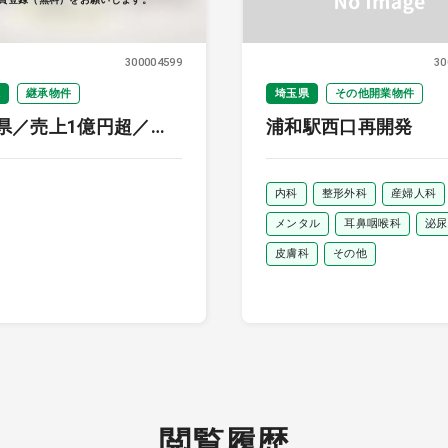
300004599
30
継承物件
埼玉県
その他開業物件
県／売上1億円超／眼
浦和駅西口再開発
内科
整形外科
産婦人科
メンタル
耳鼻咽喉科
泌尿
皮膚科
その他
閲覧履歴