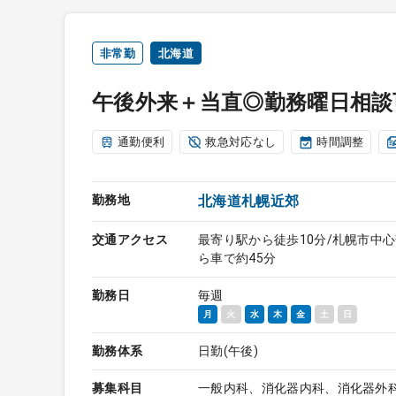
非常勤
北海道
午後外来＋当直◎勤務曜日相談
通勤便利
救急対応なし
時間調整
勤務地
北海道札幌近郊
交通アクセス
最寄り駅から徒歩10分/札幌市中
ら車で約45分
勤務日
毎週
月
火
水
木
金
土
日
勤務体系
日勤(午後)
募集科目
一般内科、消化器内科、消化器外