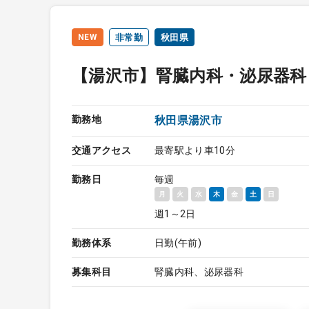
NEW
非常勤
秋田県
【湯沢市】腎臓内科・泌尿器科
勤務地
秋田県湯沢市
交通アクセス
最寄駅より車10分
勤務日
毎週
月
火
水
木
金
土
日
週1～2日
勤務体系
日勤(午前)
募集科目
腎臓内科、泌尿器科