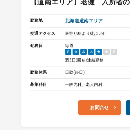
【道南エリア】老健 入所者
勤務地
北海道道南エリア
交通アクセス
最寄り駅より徒歩5分
勤務日
毎週
月
火
水
木
金
土
日
週3日(回)の連続勤務
勤務体系
日勤(終日)
募集科目
一般内科、老人内科
お問合せ