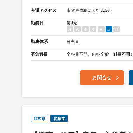
交通アクセス
市電最寄駅より徒歩5分
勤務日
第4週
月
火
水
木
金
土
日
勤務体系
日当直
募集科目
全科目不問、内科全般（科目不問
お問合せ
非常勤
北海道