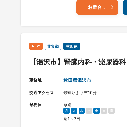
お問合せ
NEW
非常勤
秋田県
【湯沢市】腎臓内科・泌尿器科
勤務地
秋田県湯沢市
交通アクセス
最寄駅より車10分
勤務日
毎週
月
火
水
木
金
土
日
週1～2日