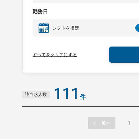
形、福島
勤務日
シフトを指定
すべてをクリアにする
111
該当求人数
件
1
前へ