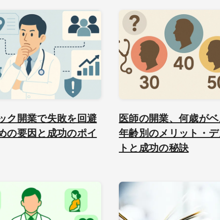
ック開業で失敗を回避
医師の開業、何歳がベ
めの要因と成功のポイ
年齢別のメリット・デ
トと成功の秘訣