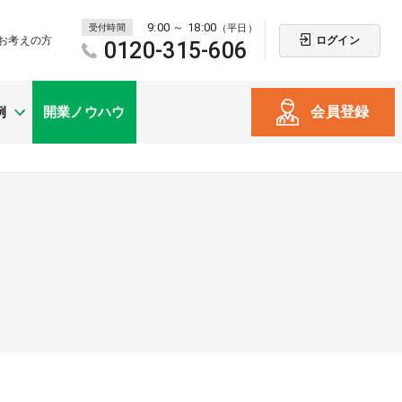
9:00 ～ 18:00
受付時間
（平日）
ログイン
お考えの方
0120-315-606
会員登録
例
開業ノウハウ
新規開業
（戸建て・テナント）