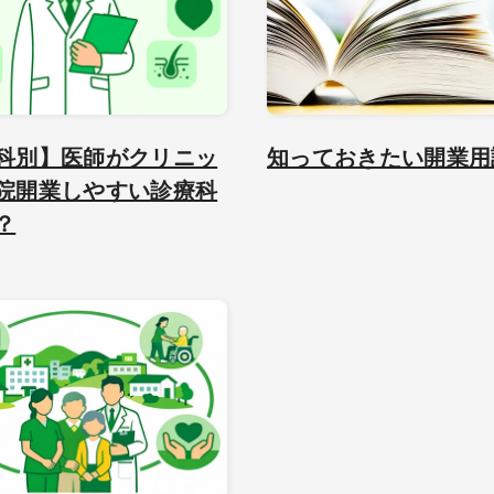
科別】医師がクリニッ
知っておきたい開業用
院開業しやすい診療科
？