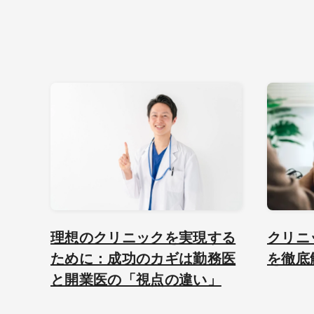
理想のクリニックを実現する
クリニ
ために：成功のカギは勤務医
を徹底
と開業医の「視点の違い」