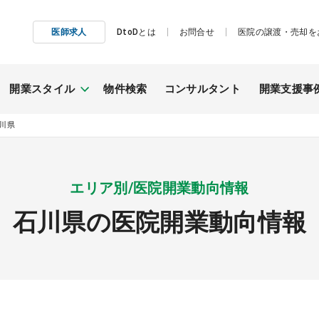
医師求人
DtoDとは
お問合せ
医院の譲渡・売却を
開業スタイル
物件検索
コンサルタント
開業支援事
川県
施工事例
継承開業
エリア別/医院開業動向情報
（医院継承）
石川県の医院開業動向情報