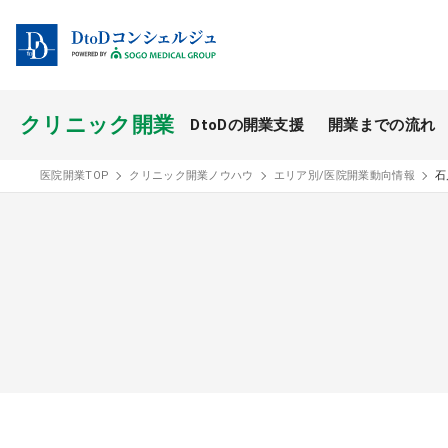
クリニック開業
DtoDの開業支援
開業までの流れ
開業スタイル TOP
医院開業TOP
クリニック開業ノウハウ
エリア別/医院開業動向情報
石
開業支援事例
医療モール開業