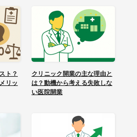
スト？
クリニック開業の主な理由と
メリッ
は？動機から考える失敗しな
い医院開業