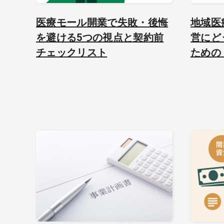
医療モール開業で失敗・後悔
地域医
を避ける5つの視点と契約前
営にど
チェックリスト
ための