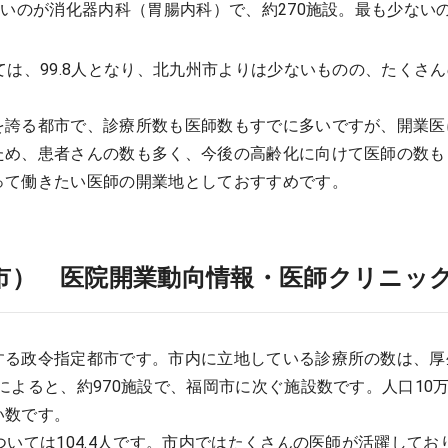
多いのが消化器内科（胃腸内科）で、約270施設。最も少ない
ては、99.8人となり、北九州市よりは少ないものの、たくさ
を誇る都市で、診療所数も医師数もすでに多いですが、開業医
ため、患者さんの数も多く、今後の高齢化に向けて医師の数も
って働きたい医師の開業地としておすすめです。
市） 医院開業動向情報・医師クリニッ
る政令指定都市です。市内に立地している診療所の数は、厚生
によると、約970施設で、福岡市に次ぐ施設数です。人口10万
い数です。
ついては104.4人です。市内ではたくさんの医師が活躍して