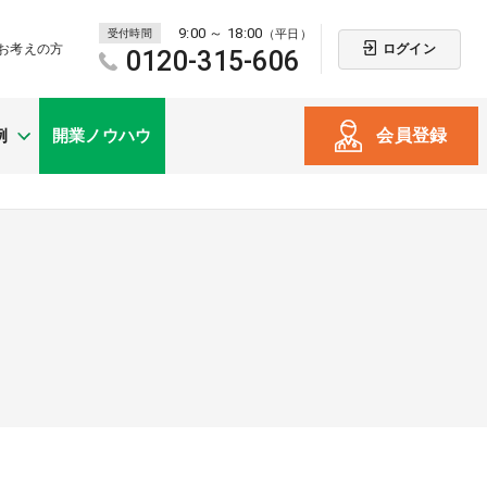
9:00 ～ 18:00
受付時間
（平日）
ログイン
お考えの方
0120-315-606
会員登録
例
開業ノウハウ
新規開業
（戸建て・テナント）