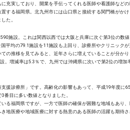
もに充実しており、開業を手伝ってくれる医師や看護師などの
位置する福岡県。北九州市には山口県と接続する関門橋がかけ
ました。
,590施設。これは関西以西では大阪と兵庫に次ぐ第3位の数
全国平均の79.1施設を11施設も上回り、診療所やクリニック
ての推移を見てみると、近年さらに増えていることが分かりま
施設。増減率は5.3％で、九州では沖縄県に次いで第2位の増
支援診療所」です。高齢化の影響もあって、平成19年度に65
国で3番目に多い数値となりました。
ている福岡県ですが、一方で医師の確保が困難な地域もあり、
へき地医療や地域医療に対する熱意のある医師の活躍も期待さ