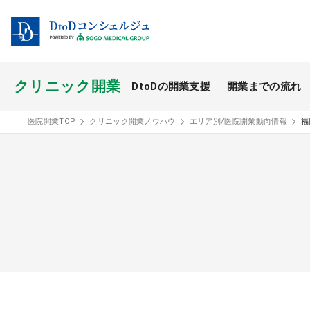
クリニック開業
DtoDの開業支援
開業までの流れ
開業スタイル TOP
医院開業TOP
クリニック開業ノウハウ
エリア別/医院開業動向情報
福
開業支援事例
医療モール開業