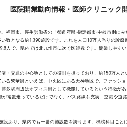
） 医院開業動向情報・医師クリニック
、福岡市。厚生労働省の「都道府県-指定都市-中核市別にみ
数となる約1,390施設です。これを人口10万人当りの診療所
99.8人で、県内では北九州市に次ぐ医師数です。開業しやす
済・交通の中心地としての役割を担っており、約150万人と
ている繁華街といえば、中央区にある天神地区で、ファッショ
、博多駅周辺はオフィス街として機能しているという特徴があ
路線が複数走っているだけでなく、バス路線も充実。空港や道
90施設あり、県内でも一番の施設数を誇ります。標榜科目ごと