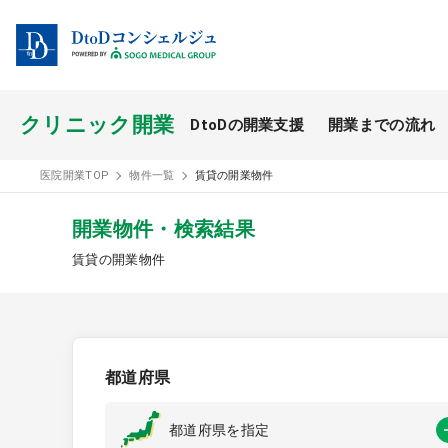
クリニック開業
DtoDの開業支援
開業までの流れ
開業スタイル TOP
医院開業TOP
物件一覧
賃貸の開業物件
開業支援事例
開業物件・検索結果
賃貸の開業物件
医療モール開業
都道府県
都道府県を指定