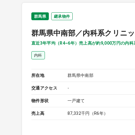
群馬県
継承物件
群馬県中南部／内科系クリニ
直近3年平均（R4~6年）売上高が約9,000万円の内
内科
所在地
群馬県中南部
交通アクセス
-
物件形状
一戸建て
売上高
87,332千円（R6年）