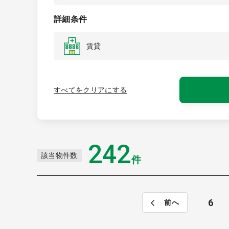
詳細条件
賃貸
すべてをクリアにする
242
該当物件数
件
6
前へ