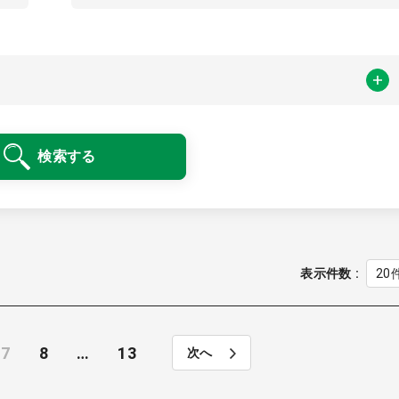
検索する
表示件数
7
8
…
13
次へ