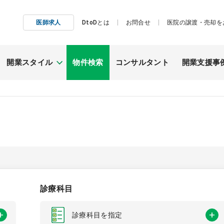
医師求人
DtoDとは
お問合せ
医院の譲渡・売却を
開業スタイル
物件検索
コンサルタント
開業支援事
施工事例
継承開業
（医院継承）
診療科目
診療科目を指定