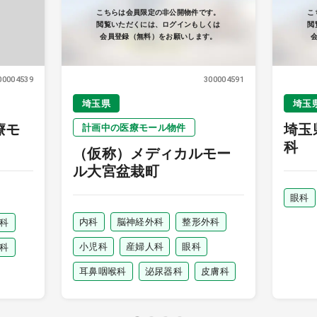
こちらは会員限定の非公開物件です。
こ
閲覧いただくには、ログインもしくは
閲
会員登録（無料）をお願いします。
00004539
300004591
埼玉県
埼玉
療モ
埼玉
計画中の医療モール物件
科
（仮称）メディカルモー
ル大宮盆栽町
眼科
内科
脳神経外科
整形外科
科
小児科
産婦人科
眼科
科
耳鼻咽喉科
泌尿器科
皮膚科