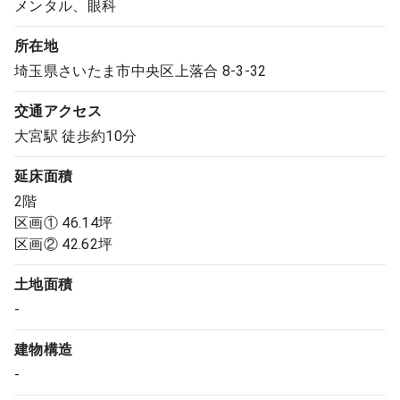
メンタル、眼科
9:00 ～ 18:00
（平日）
受付時間
所在地
0120-315-606
埼玉県さいたま市中央区上落合 8-3-32
交通アクセス
医師求人
大宮駅 徒歩約10分
延床面積
DtoDとは
2階
お問合せ
区画① 46.14坪
医院の譲渡・売却をお考えの方
区画② 42.62坪
土地面積
-
建物構造
-