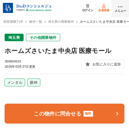
ログイン
会員登録
メニュー
医院開業TOP
物件一覧
埼玉県の開業物件
ホームズさいたま中央店 医療モ
ログイン
会員登録
埼玉県
その他開業物件
ホームズさいたま中央店 医療モール
クリニック開業
300004535
お気に入りに追加
2026年03月27日更新
DtoDの開業支援
メンタル
眼科
開業までの流れ
開業スタイル
この物件に問合せる
無料
開業スタイル TOP
物件検索