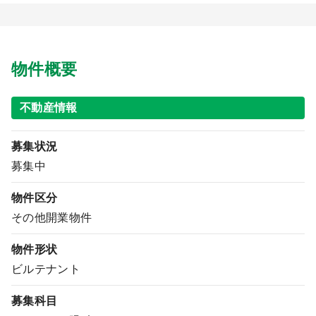
医療モール開業
コンサルタント
継承開業（医院継承）
開業支援事例
物件概要
新規開業（戸建て・テナント）
開業支援事例
開業ノウハウ
不動産情報
施工事例
募集状況
開業セミナー
募集中
物件区分
個別相談会
その他開業物件
物件形状
診療圏調査
ビルテナント
募集科目