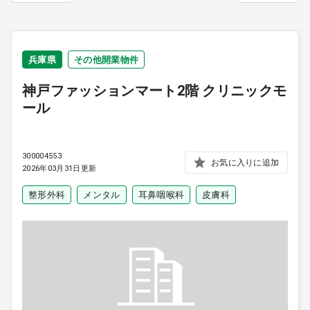
9:00 ～ 18:00
（平日）
受付時間
0120-315-606
兵庫県
その他開業物件
神戸ファッションマート2階 クリニックモ
医師求人
ール
DtoDとは
300004553
お気に入りに追加
お問合せ
2026年03月31日更新
医院の譲渡・売却をお考えの方
整形外科
メンタル
耳鼻咽喉科
皮膚科