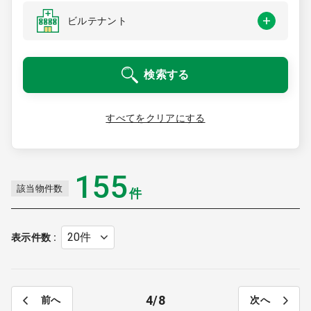
医療モール開業
コンサルタント
ビルテナント
継承開業（医院継承）
開業支援事例
検索する
新規開業（戸建て・テナント）
開業支援事例
開業ノウハウ
すべてをクリアにする
施工事例
開業セミナー
155
該当物件数
件
個別相談会
表示件数
診療圏調査
4
8
前へ
次へ