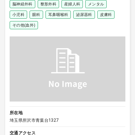
脳神経外科
整形外科
産婦人科
メンタル
小児科
眼科
耳鼻咽喉科
泌尿器科
皮膚科
その他(血外)
所在地
埼玉県所沢市青葉台1327
交通アクセス