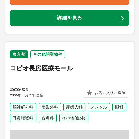
詳細を見る
東京都
その他開業物件
コピオ長房医療モール
300004523
お気に入りに追加
2026年03月27日更新
脳神経外科
整形外科
産婦人科
メンタル
眼科
耳鼻咽喉科
皮膚科
その他(血外)