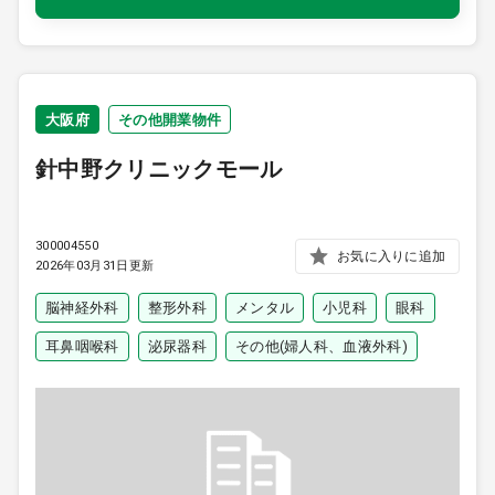
大阪府
その他開業物件
針中野クリニックモール
300004550
お気に入りに追加
2026年03月31日更新
脳神経外科
整形外科
メンタル
小児科
眼科
耳鼻咽喉科
泌尿器科
その他(婦人科、血液外科)