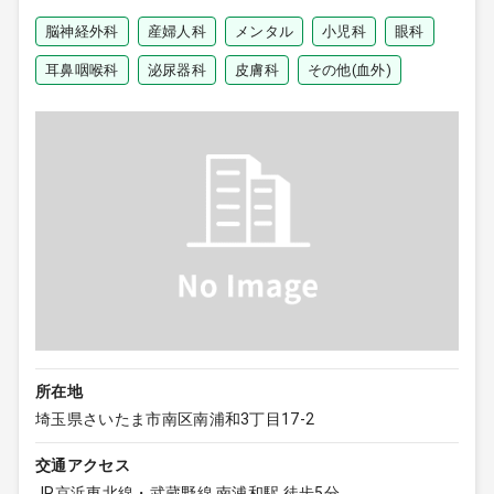
脳神経外科
産婦人科
メンタル
小児科
眼科
耳鼻咽喉科
泌尿器科
皮膚科
その他(血外)
所在地
埼玉県さいたま市南区南浦和3丁目17-2
交通アクセス
JR京浜東北線・武蔵野線 南浦和駅 徒歩5分