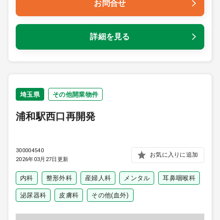
お問合せ
詳細を見る
埼玉県
その他開業物件
浦和駅西口再開発
300004540
お気に入りに追加
2026年03月27日更新
内科
整形外科
産婦人科
メンタル
耳鼻咽喉科
泌尿器科
皮膚科
その他(血外)