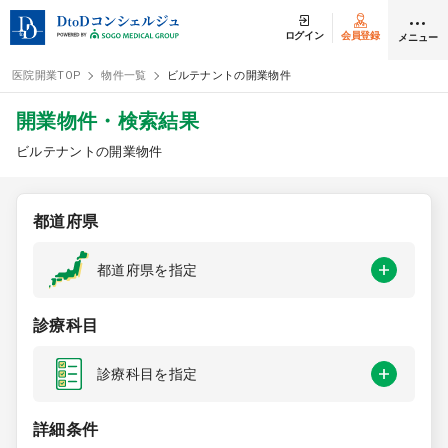
ログイン
会員登録
メニュー
医院開業TOP
物件一覧
ビルテナントの開業物件
ログイン
会員登録
開業物件・検索結果
ビルテナントの開業物件
クリニック開業
都道府県
DtoDの開業支援
都道府県を指定
開業までの流れ
診療科目
開業スタイル
診療科目を指定
開業スタイル TOP
物件検索
詳細条件