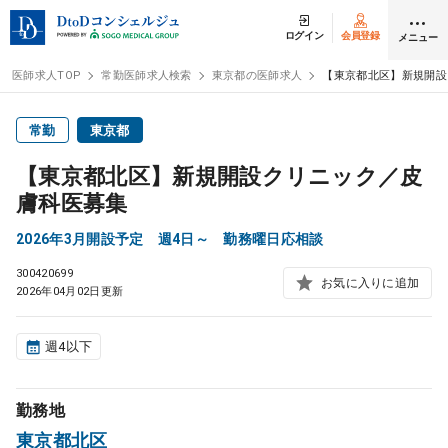
ログイン
会員登録
メニュー
医師求人TOP
常勤医師求人検索
東京都の医師求人
【東京都北区】新規開設
ログイン
会員登録
常勤
東京都
【東京都北区】新規開設クリニック／皮
医師求人
膚科医募集
2026年3月開設予定 週4日～ 勤務曜日応相談
常勤検索
転職
300420699
お気に入りに追加
2026年04月02日更新
非常勤検索
アルバイト
週4以下
スポット検索
アルバイト
勤務地
DtoDの転職・
アルバイト支援
東京都北区