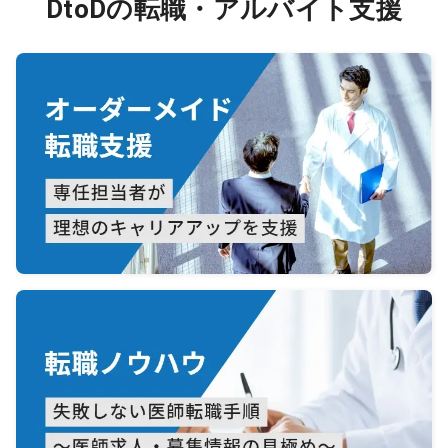
DtoDの転職・アルバイト支援
・Colla
and su
in Med