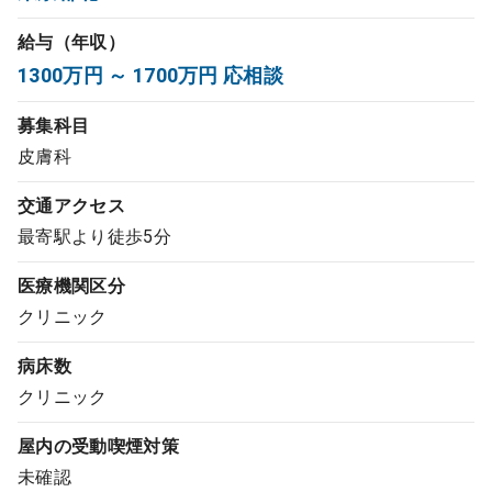
コンサルタント
給与（年収）
1300万円 ～ 1700万円 応相談
成功事例
募集科目
転職ノウハウ
皮膚科
交通アクセス
9:00 ～ 18:00
（平日）
最寄駅より徒歩5分
受付時間
0120-337-613
医療機関区分
クリニック
クリニック開業
病床数
クリニック
DtoDとは
屋内の受動喫煙対策
お問合せ
未確認
採用をお考えの医療機関の方