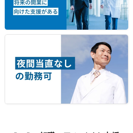
ので、
neede
を多く
・Under
幅広い
and its
なって
clinic
・Colla
Develo
accele
scienti
5.Tea
・By un
policy,
manage
MSL M
・Suppo
relativ
6.iFTE
execut
・Under
other 
includ
playb
and ex