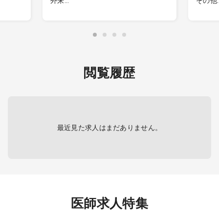
外来
その他
ー科等
◆新規開業クリニックの院長（管理
対象専
等をお
医師・医療法人理事）
・外来患者数：1日予想外来数60人～
仕事内
100人
Object
・院外処方
Based 
※所属院
・医療設備：電子カルテ（WEMEX）
plan, 
閲覧履歴
導入予定、一般診療に必要な医療機
Action 
8～12
器用意
intera
eviden
ビジネ
collec
下が患
work t
on pat
最近見た求人はまだありません。
以上
Major R
以外
1.KEE
・Culti
ルギー
engage
以上
KEEs
・Under
develo
医師求人特集
りとな
intera
ざいま
develo