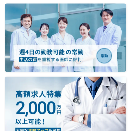
plan a
ルが整
・Culti
relatio
、未経
produc
容で
channe
KEEs
比重に
・Provi
りま
and ha
・Provi
合はオン
and sc
、安定
(non-p
れば対
・Gain 
discus
2.Coord
Study 
(Contr
循環器
・Get i
produc
を必要と
proce
with l
限られる
・Under