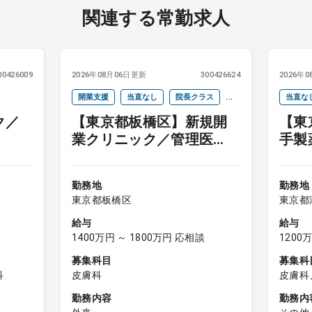
関連する常勤求人
00426009
2026年08月06日更新
300426624
2026年
開業支援
当直なし
院長クラス
当直な
ク／
【東京都板橋区】新規開
【東
週4以下
オンコールなし
業クリニック／管理医
手製
師・院長
勤務地
勤務地
東京都板橋区
東京都
給与
給与
1400万円 ～ 1800万円 応相談
1200
募集科目
募集科
科
皮膚科
皮膚科
勤務内容
勤務内