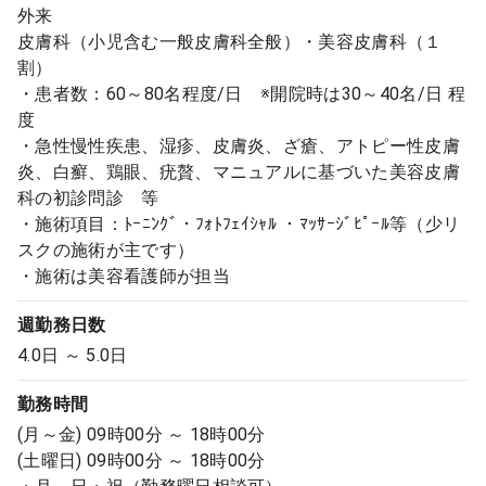
外来
皮膚科（小児含む一般皮膚科全般）・美容皮膚科（１
割）
・患者数：60～80名程度/日 ※開院時は30～40名/日 程
度
・急性慢性疾患、湿疹、皮膚炎、ざ瘡、アトピー性皮膚
炎、白癬、鶏眼、疣贅、マニュアルに基づいた美容皮膚
科の初診問診 等
・施術項目：ﾄｰﾆﾝｸﾞ・ﾌｫﾄﾌｪｲｼｬﾙ ・ﾏｯｻｰｼﾞﾋﾟｰﾙ等（少リ
スクの施術が主です）
・施術は美容看護師が担当
週勤務日数
4.0日 ～ 5.0日
勤務時間
(月～金) 09時00分 ～ 18時00分
(土曜日) 09時00分 ～ 18時00分