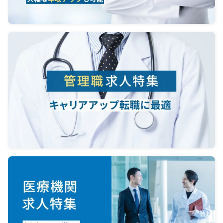
コマ数
・Take 
きるまで
the II
の外来
・Suppo
scienti
・Provi
C迅速測
3.Activ
等
commun
ゲ
maximi
・Under
Medical
uts社
field
・Provi
after 
・皮膚
functi
ず全般
・Ident
だく方
tactica
unders
診療が
profile
treatm
きる環
point o
アルや
4.One 