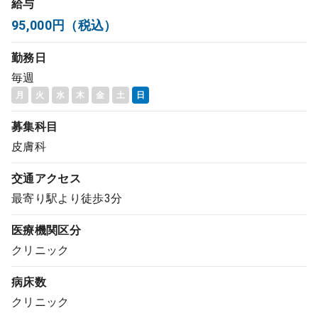
給与
コンサルタント
95,000円（税込）
勤務日
成功事例
毎週
月
火
水
木
金
土
日
転職ノウハウ
募集科目
皮膚科
9:00 ～ 18:00
（平日）
受付時間
0120-337-613
交通アクセス
最寄り駅より徒歩3分
医療機関区分
クリニック開業
クリニック
DtoDとは
病床数
お問合せ
クリニック
採用をお考えの医療機関の方