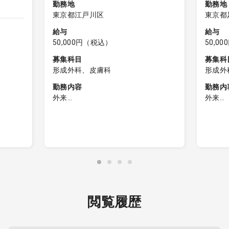
勤務地
勤務地
東京都江戸川区
東京都
給与
給与
50,000円（税込）
50,0
募集科目
募集科
形成外科、皮膚科
形成外
勤務内容
勤務内
外来
外来
■皮膚科外来（保険診療）
■皮膚
・患者数30-40名程度
・診療
・2診体制
途小児
・自費は物品、ピーリング、フォト
・受付
フェイシャル（看護師対応可）のみ
た患者
・受付時間内（12:30）に受診された
願いし
応が終わ
患者様の診察終了までご勤務をお願
・電子
:40
いします
閲覧履歴
ジカ