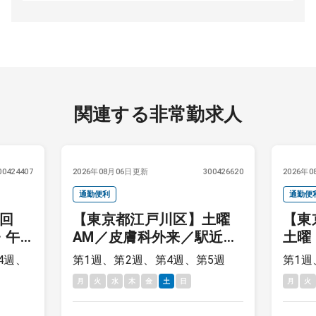
関連する非常勤求人
00424407
2026年08月06日更新
300426620
2026年
通勤便利
通勤便
1回
【東京都江戸川区】土曜
【東
・午
AM／皮膚科外来／駅近ク
土曜
了次
リニック
来／
4週、
第1週、第2週、第4週、第5週
第1週
月
火
水
木
金
土
日
月
火