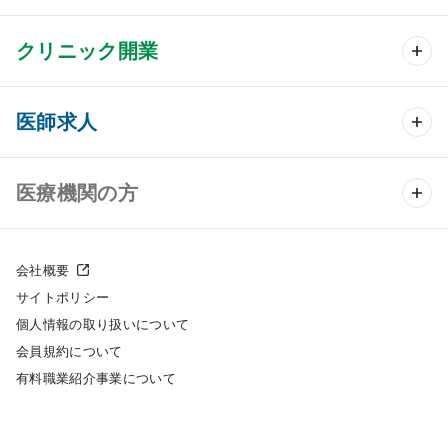
クリニック開業
クリニック開業 TOP
医師求人
クリニック物件検索
医師求人 TOP
医療機関の方
DtoDのクリニック開業支援
常勤求人検索
医院の譲渡・売却をお考えの方
クリニックの開業スタイル
会社概要
非常勤求人検索
サイトポリシー
採用をお考えの医療機関の方
クリニック開業までの流れ
個人情報の取り扱いについて
スポット求人検索
会員規約について
開業支援事例
有料職業紹介事業について
DtoDの転職・アルバイト支援
施工事例