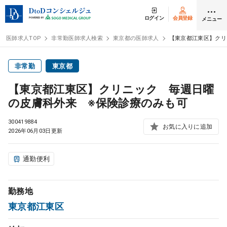
ログイン
会員登録
メニュー
医師求人TOP
非常勤医師求人検索
東京都の医師求人
【東京都江東区】クリ
ログイン
会員登録
非常勤
東京都
【東京都江東区】クリニック 毎週日曜
医師求人
の皮膚科外来 ※保険診療のみも可
300419884
常勤検索
お気に入りに追加
転職
2026年06月03日更新
非常勤検索
アルバイト
通勤便利
スポット検索
アルバイト
勤務地
東京都江東区
DtoDの転職・
アルバイト支援