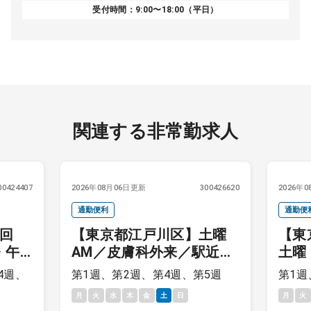
受付時間：9:00〜18:00（平日）
関連する非常勤求人
00424407
2026年08月06日更新
300426620
2026年
通勤便利
通勤便
1回
【東京都江戸川区】土曜
【東
・午
AM／皮膚科外来／駅近ク
土曜
了次
リニック
来／
4週、
第1週、第2週、第4週、第5週
第1週
月
火
水
木
金
土
日
月
火