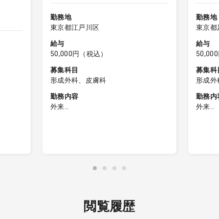
勤務地
勤務地
東京都江戸川区
東京都
給与
給与
50,000円（税込）
50,0
募集科目
募集科
形成外科、皮膚科
形成外
勤務内容
勤務内
外来
外来
■皮膚科外来（保険診療）
■皮膚
・患者数30-40名程度
・診療
・2診体制
途小児
・自費は物品、ピーリング、フォト
・受付
フェイシャル（看護師対応可）のみ
た患者
・受付時間内（12:30）に受診された
願いし
応が終わ
患者様の診察終了までご勤務をお願
・電子
:40
いします
閲覧履歴
ジカ