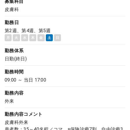
募集科目
皮膚科
勤務日
第2週、第4週、第5週
月
火
水
木
金
土
日
勤務体系
日勤(終日)
勤務時間
09:00 ～ 当日 17:00
勤務内容
外来
勤務内容
コメント
皮膚科外来
患者数：35～40名程／コマ ※保険診療7割、自由診療3