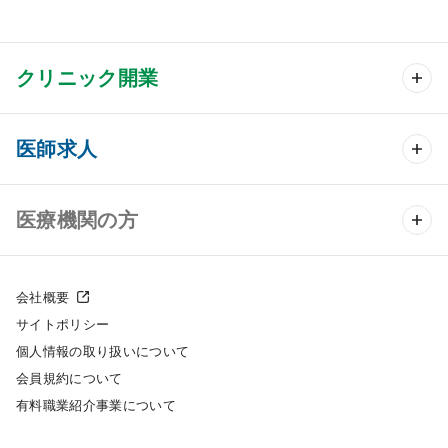
クリニック開業
クリニック開業 TOP
医師求人
クリニック物件検索
医師求人 TOP
医療機関の方
DtoDのクリニック開業支援
常勤求人検索
医院の譲渡・売却をお考えの方
クリニックの開業スタイル
会社概要
非常勤求人検索
サイトポリシー
採用をお考えの医療機関の方
クリニック開業までの流れ
個人情報の取り扱いについて
スポット求人検索
会員規約について
開業支援事例
有料職業紹介事業について
DtoDの転職・アルバイト支援