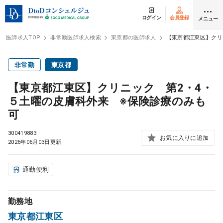
ログイン
会員登録
メニュー
医師求人TOP
非常勤医師求人検索
東京都の医師求人
【東京都江東区】クリ
ログイン
会員登録
非常勤
東京都
【東京都江東区】クリニック 第2・4・
医師求人
５土曜の皮膚科外来 ※保険診療のみも
可
常勤検索
転職
300419883
お気に入りに追加
2026年06月03日更新
非常勤検索
アルバイト
通勤便利
スポット検索
アルバイト
勤務地
DtoDの転職・
アルバイト支援
東京都江東区