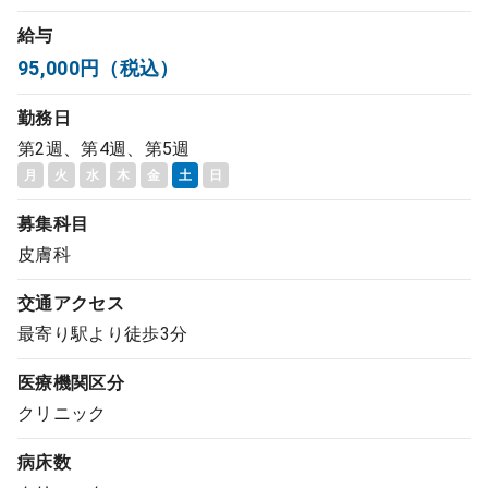
コンサルタント
給与
95,000円（税込）
成功事例
勤務日
第2週、第4週、第5週
転職ノウハウ
月
火
水
木
金
土
日
募集科目
9:00 ～ 18:00
（平日）
受付時間
皮膚科
0120-337-613
交通アクセス
最寄り駅より徒歩3分
クリニック開業
医療機関区分
クリニック
DtoDとは
お問合せ
病床数
採用をお考えの医療機関の方