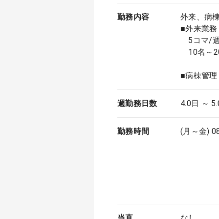
勤務内容
外来、病
■外来業務
5コマ/
10名～2
■病棟管理
週勤務日数
4.0日 ～ 5
勤務時間
(月～金) 0
当直
なし