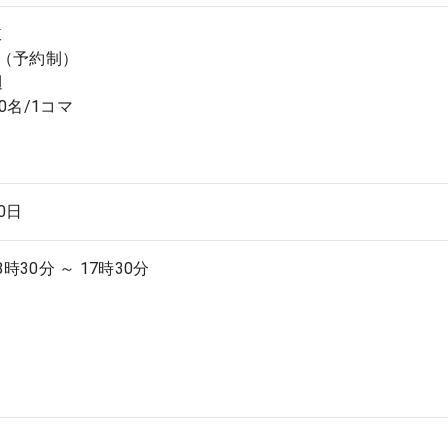
棟
（予約制）
週
0名/1コマ
.0日
8時30分 ～ 17時30分