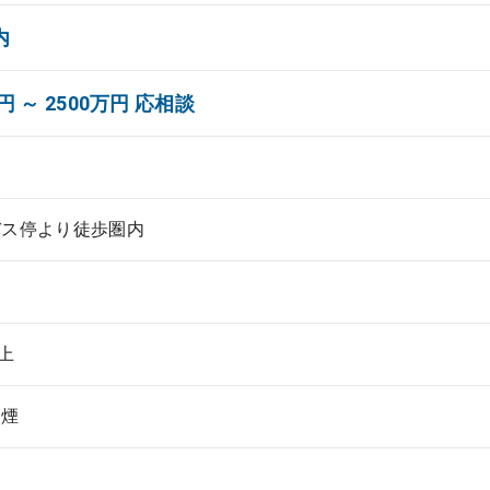
内
円 ～ 2500万円 応相談
バス停より徒歩圏内
以上
禁煙