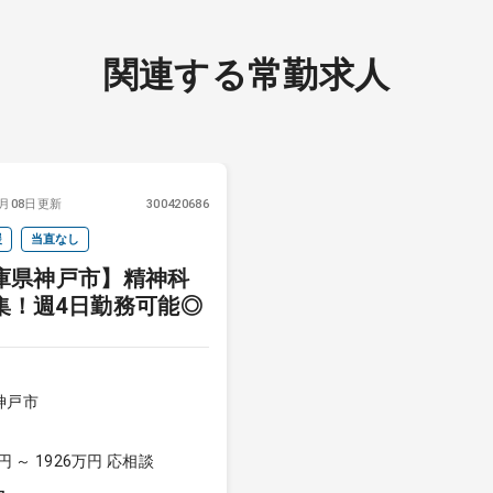
関連する常勤求人
2月08日更新
300420686
援
当直なし
庫県神戸市】精神科
集！週4日勤務可能◎
神戸市
円 ～ 1926万円 応相談