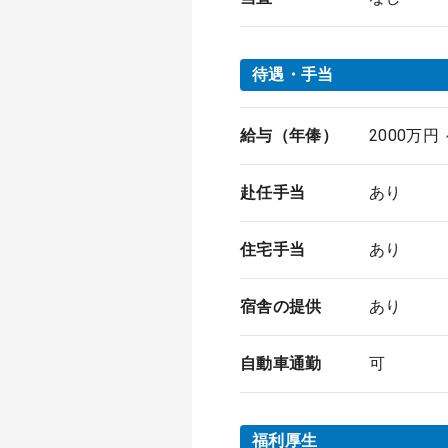
待遇・手当
給与（年俸）
2000万円
赴任手当
あり
住宅手当
あり
宿舎の提供
あり
自動車通勤
可
福利厚生