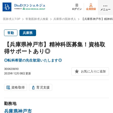
ログイン
会員登録
メニュー
医師求人TOP
常勤医師求人検索
兵庫県の医師求人
【兵庫県神戸市】精神科
ログイン
会員登録
常勤
兵庫県
【兵庫県神戸市】精神科医募集！資格取
医師求人
得サポートあり◎
◎転科希望の先生歓迎いたします◎
常勤検索
転職
300420690
お気に入りに追加
2025年12月08日更新
非常勤検索
アルバイト
資格取得
育児支援
スポット検索
アルバイト
勤務地
DtoDの転職・
アルバイト支援
兵庫県神戸市