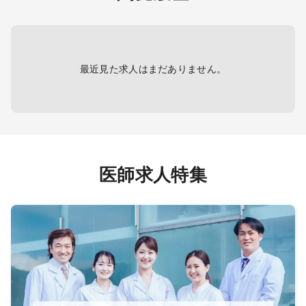
て、
【書類作成】
して
健診結果作成、非常勤医師の問診へ
の所見付け等
こちらが業務のメインになります。
最近見た求人はまだありません。
※現場レベルでの取りまとめの経験の
ある先生（健診業務、専門科目での
勤務を問わず）は歓迎します。
医師求人特集