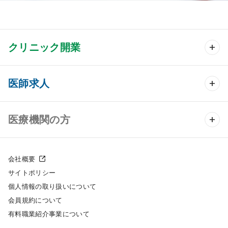
クリニック開業
クリニック開業 TOP
医師求人
クリニック物件検索
医師求人 TOP
医療機関の方
DtoDのクリニック開業支援
常勤求人検索
医院の譲渡・売却をお考えの方
クリニックの開業スタイル
会社概要
非常勤求人検索
サイトポリシー
採用をお考えの医療機関の方
クリニック開業までの流れ
個人情報の取り扱いについて
スポット求人検索
会員規約について
開業支援事例
有料職業紹介事業について
DtoDの転職・アルバイト支援