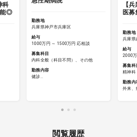
急性期病院
神科
【兵
可能◎
医募
勤務地
兵庫県神戸市兵庫区
勤務地
給与
兵庫県
1000万円 ～ 1500万円 応相談
給与
募集科目
2000
内科全般（科目不問）、その他
募集科
勤務内容
精神科
健診
勤務内
病院附属の健診センターでの業務
外来、
【健診問診】
■外来
一般健診、人間ドック両方あり。
5コマ
担当は人間ドックがメインになりま
10名
す。
／コマ
週のうち2～3日程度
■病棟
※一般健診は非常勤医師が主に回して
います。
閲覧履歴
置入院