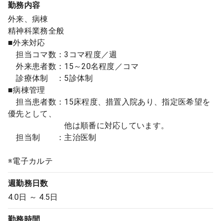
勤務内容
外来、病棟
精神科業務全般
■外来対応
担当コマ数：3コマ程度／週
外来患者数：15～20名程度／コマ
診療体制 ：5診体制
■病棟管理
担当患者数：15床程度、措置入院あり、指定医希望を
優先として、
他は順番に対応しています。
担当制 ：主治医制
※電子カルテ
週勤務日数
4.0日 ～ 4.5日
勤務時間