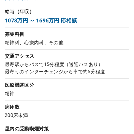
コンサルタント
給与（年収）
1073万円 ～ 1696万円 応相談
成功事例
募集科目
転職ノウハウ
精神科、心療内科、その他
交通アクセス
9:00 ～ 18:00
（平日）
最寄駅からバスで15分程度（送迎バスあり）
受付時間
0120-337-613
最寄りのインターチェンジから車で約5分程度
医療機関区分
精神
クリニック開業
病床数
200床未満
DtoDとは
お問合せ
屋内の受動喫煙対策
採用をお考えの医療機関の方