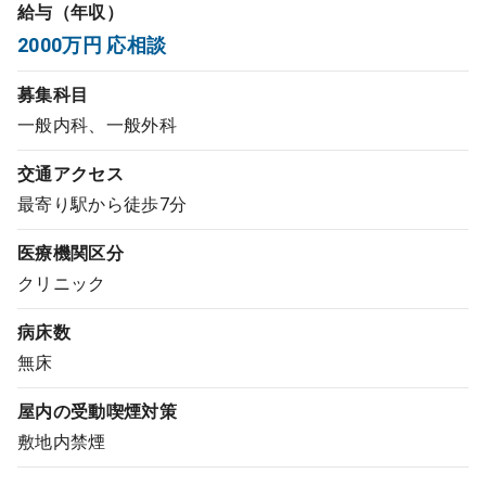
給与（年収）
コンサルタント
2000万円 応相談
成功事例
募集科目
一般内科、一般外科
転職ノウハウ
交通アクセス
最寄り駅から徒歩7分
9:00 ～ 18:00
（平日）
受付時間
医療機関区分
0120-337-613
クリニック
病床数
クリニック開業
無床
屋内の受動喫煙対策
DtoDとは
敷地内禁煙
お問合せ
採用をお考えの医療機関の方