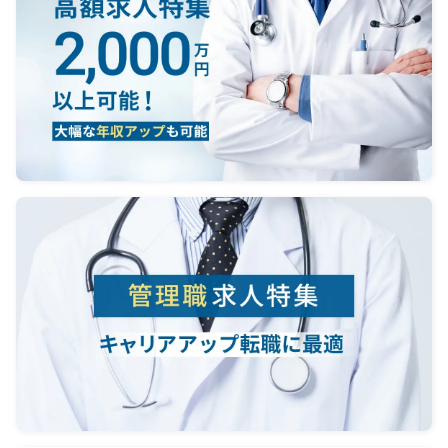
・学術発表、論文作成に関するメデ
ィカル
ィカルコンサルテーション