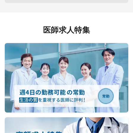
・外部顧客（Key External Expert,
KEE
KEE）との関係構築
・最新
・最新の医学・医科学情報をもとに
KEE
KEEとディスカッションをおこない、
担当領域
担当領域におけるUnmet medical
nee
医師求人特集
needs・インサイトの収集と分析
・担当
・担当領域における、エビデンスに
基づい
基づいた疾患・病態・製品価値に関
する説
する説明
・上市
・上市前製品（未承認薬、承認薬の
用法・
用法・用量適応外を含む）の質問に
対し、
対し、科学的中立な立場からエビデ
ンスに
ンスに基づいたリアクティブな情報
提供
提供
・科学
・科学的に中立な立場で実施する
Scient
Scientific Exchange Meeting
（SE
（SEM）の企画・運営
・メデ
・メディカルが主催するイベントの
実施支援（
実施支援（Advisary board meeting,
medic
medical booth活動など）
・医師
・医師主導型研究のコンサルティン
グ
グ
・学術