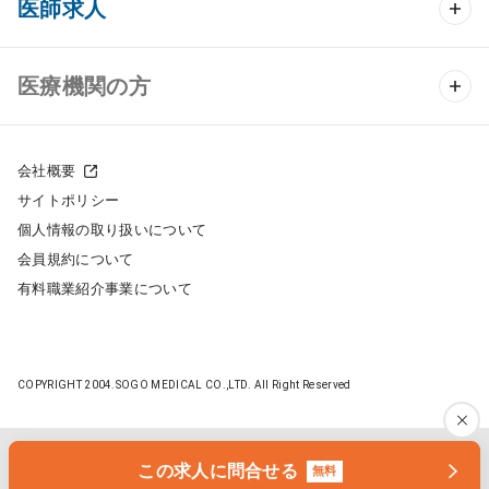
医師求人
クリニック物件検索
医師求人 TOP
医療機関の方
DtoDのクリニック開業支援
常勤求人検索
医院の譲渡・売却をお考えの方
クリニックの開業スタイル
会社概要
非常勤求人検索
サイトポリシー
採用をお考えの医療機関の方
クリニック開業までの流れ
個人情報の取り扱いについて
スポット求人検索
会員規約について
開業支援事例
有料職業紹介事業について
DtoDの転職・アルバイト支援
施工事例
成功事例
COPYRIGHT 2004.SOGO MEDICAL CO.,LTD. All Right Reserved
開業ノウハウ
転職ノウハウ
医院開業セミナー
この求人に問合せる
無料