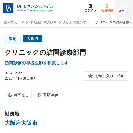
ログイン
会員登録
メニュー
医師求人TOP
常勤医師求人検索
大阪府の医師求人
クリニックの訪問診療部
ログイン
会員登録
常勤
大阪府
クリニックの訪問診療部門
医師求人
訪問診療の専従医師を募集します
300419922
常勤検索
転職
お気に入りに追加
2025年11月06日更新
非常勤検索
アルバイト
当直なし
高額年俸
スポット検索
アルバイト
勤務地
大阪府大阪市
DtoDの転職・
アルバイト支援