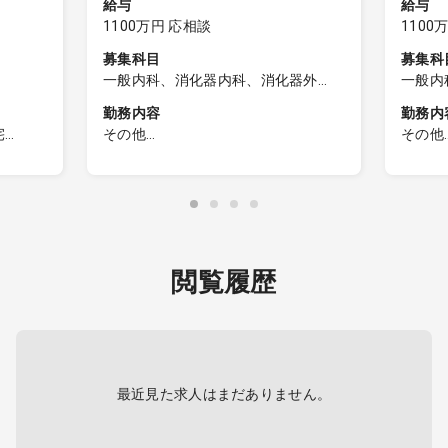
給与
給与
1100万円 応相談
1100
募集科目
募集科
一般内科、消化器内科、消化器外
一般内
科、製薬会社
科、製
勤務内容
勤務内
宅
その他
その他
当たり平
対象専門科目：内科、消化器内科、
対象専
消化器外科※抗がん剤治療の経験要
消化器
はほと
職務内容 / Job Description：
■ 職務内容
オンコロジ
に対
オンコロジー領域のScientific expert
として
閲覧履歴
。
として顧客の1次対応窓口として関係
構築を
間のうち
構築をおこない、メディカル活動を
けん引
けん引する。
本領域
本領域における製品を担当し、新製
品の上
品の上市前準備、上市後の製品価値
の最大
の最大化に向け疾患・製品啓発のた
めの活
最近見た求人はまだありません。
めの活動をおこなう。
主な仕
主な仕事内容として、
・外部顧客