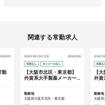
関連する常勤求人
00426323
2026年08月05日更新
300422286
2026年
当直なし
オンコールなし
当直な
常勤
【大阪市北区・東京都】
【大
外資系大手製薬メーカー
外資
MA
MA
勤務地
勤務地
大阪府大阪市北区・東京都
大阪府