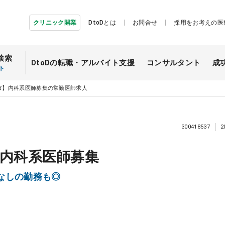
クリニック開業
DtoDとは
お問合せ
採用をお考えの医
検索
DtoDの転職・
アルバイト支援
コンサルタント
成
ト
市】内科系医師募集の常勤医師求人
300418537
2
内科系医師募集
直なしの勤務も◎