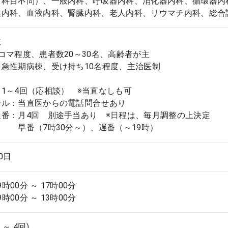
（科目不問）、一般内科、呼吸器内科、消化器内科、循環器内
経内科、血液内科、腎臓内科、老人内科、リウマチ内科、総合
棟
コマ程度、患者数20～30名、高齢者が主
急性期病棟、受け持ち10名程度、主治医制
1～4回（応相談） ※当直なしも可
ール：当直医からの電話問合せあり
遅番：月4回 別途手当あり ※日程は、毎月調整の上決定
7時30分～）、遅番（～19時）
.0日
9時00分 ～ 17時00分
9時00分 ～ 13時00分
 ～ 4回)