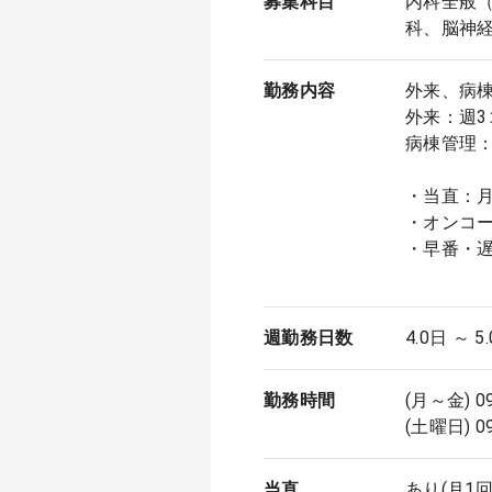
募集科目
内科全般
科、脳神
勤務内容
外来、病
外来：週3
病棟管理：
・当直：月
・オンコ
・早番・
早番（
週勤務日数
4.0日 ～ 5
勤務時間
(月～金) 0
(土曜日) 0
当直
あり(月1回