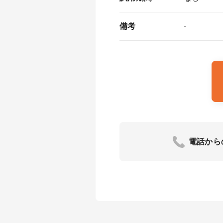
備考
-
電話から