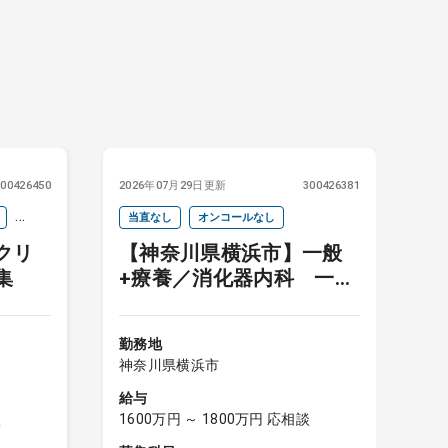
300426450
2026年07月29日更新
300426381
20
当直なし
オンコールなし
クリ
【神奈川県横浜市】一般
集
+療養／消化器内科 一般
内科対応な先生歓迎
勤
神
勤務地
給
神奈川県横浜市
1
給与
募
談
1600万円 ～ 1800万円 応相談
一