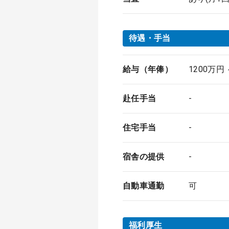
待遇・手当
給与（年俸）
1200万円 
赴任手当
-
住宅手当
-
宿舎の提供
-
自動車通勤
可
福利厚生