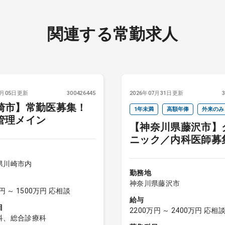
関連する常勤求人
8月05日更新
300426445
2026年07月31日更新
崎市】常勤医募集！
1年未満
高額年俸
外来のみ
管理メイン
【神奈川県藤沢市】
インセンティブ
当直なし
ニック／内科医師募
院長クラス
週4以下
オンコールなし
県川崎市内
勤務地
神奈川県藤沢市
円 ～ 1500万円 応相談
給与
目
2200万円 ～ 2400万円 応相
科、総合診療科