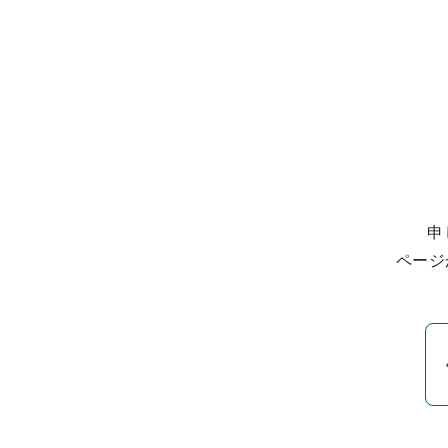
申
ページ