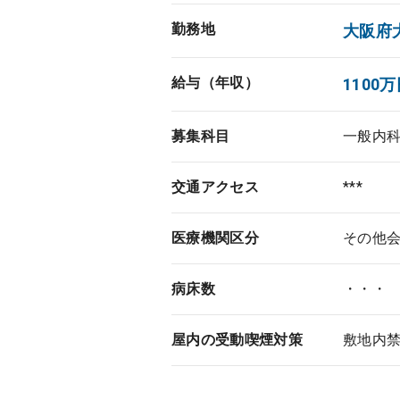
勤務地
大阪府
給与（年収）
1100
募集科目
一般内
交通アクセス
***
医療機関区分
その他
病床数
・・・
屋内の受動喫煙対策
敷地内