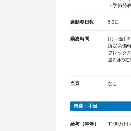
・学術発
週勤務日数
5.0日
勤務時間
(月～金) 0
所定労働時
フレックスタ
週2回の在
当直
なし
待遇・手当
給与（年俸）
1100万円