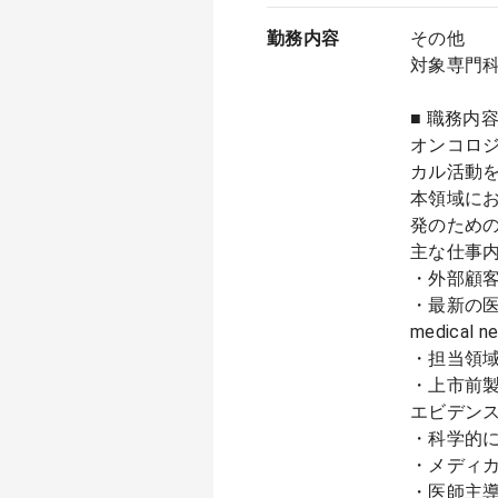
勤務内容
その他
対象専門
■ 職務内容 /
オンコロジ
カル活動
本領域に
発のため
主な仕事
・外部顧客（K
・最新の医
medica
・担当領
・上市前
エビデン
・科学的に中
・メディカルが
・医師主