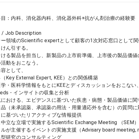
科目：内科、消化器内科、消化器外科※抗がん剤治療の経験要
 Job Description
ー領域のScientific expertとして顧客の1次対応窓口と
をけん引する。
おける製品を担当し、新製品の上市前準備、上市後の製品価値
の活動をおこなう。
内容として、
ey External Expert, KEE）との関係構築
学・医科学情報をもとにKEEとディスカッションをおこない、
l needs・インサイトの収集と分析
域における、エビデンスに基づいた疾患・病態・製品価値に関
製品（未承認薬、承認薬の用法・用量適応外を含む）の質問に
スに基づいたリアクティブな情報提供
立な立場で実施するScientific Exchange Meeting （S
主催するイベントの実施支援（Advisary board meeting, m
導型研究のコンサルティング