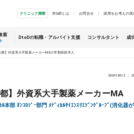
クリニック開業
DtoDとは
お問合せ
採用をお考えの医
検索
DtoDの転職・
アルバイト支援
コンサルタント
成
ト
京都】外資系大手製薬メーカーMAの常勤医師求人
300418612
2
都】外資系大手製薬メーカーMA
 ﾒﾃﾞｨｶﾙ本部 ｵﾝｺﾛｼﾞｰ部門 ﾒﾃﾞｨｶﾙｻｲｴﾝｽﾘｴｿﾞﾝｸﾞﾙｰﾌﾟ(消