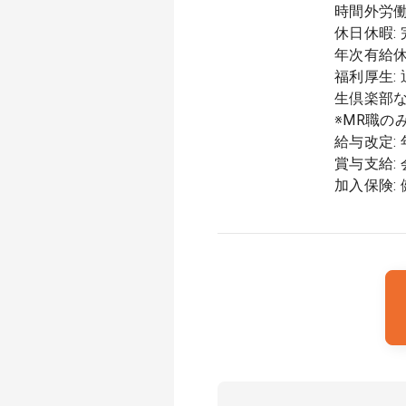
時間外労働
休日休暇:
年次有給休
福利厚生:
生倶楽部
※MR職の
給与改定: 年
賞与支給:
加入保険: