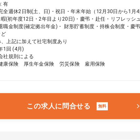
: 有
 完全週休2日制(土、日)・祝日・年末年始（12月30日から1月
暇(初年度12日・2年目より20日)・慶弔・赴任・リフレッシ
 退職金制度(確定拠出年金)・ 財形貯蓄制度・持株会制度・
など
み、上記に加えて社宅制度あり
1回 (4月)
 会社規則による
 健康保険 厚生年金保険 労災保険 雇用保険
この求人に問合せる
無料