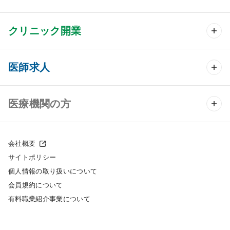
クリニック開業
クリニック開業 TOP
医師求人
クリニック物件検索
医師求人 TOP
医療機関の方
DtoDのクリニック開業支援
常勤求人検索
医院の譲渡・売却をお考えの方
クリニックの開業スタイル
会社概要
非常勤求人検索
サイトポリシー
採用をお考えの医療機関の方
クリニック開業までの流れ
個人情報の取り扱いについて
スポット求人検索
会員規約について
開業支援事例
有料職業紹介事業について
DtoDの転職・アルバイト支援
施工事例