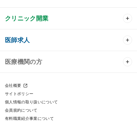
クリニック開業
クリニック開業 TOP
医師求人
クリニック物件検索
医師求人 TOP
医療機関の方
DtoDのクリニック開業支援
常勤求人検索
医院の譲渡・売却をお考えの方
クリニックの開業スタイル
会社概要
非常勤求人検索
サイトポリシー
採用をお考えの医療機関の方
クリニック開業までの流れ
個人情報の取り扱いについて
スポット求人検索
会員規約について
開業支援事例
有料職業紹介事業について
DtoDの転職・アルバイト支援
施工事例