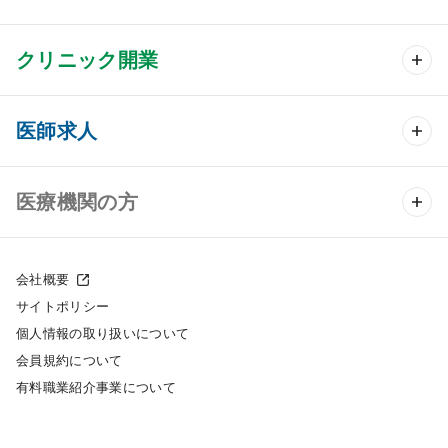
クリニック開業
クリニック開業 TOP
医師求人
クリニック物件検索
医師求人 TOP
医療機関の方
DtoDのクリニック開業支援
常勤求人検索
医院の譲渡・売却をお考えの方
クリニックの開業スタイル
会社概要
非常勤求人検索
サイトポリシー
採用をお考えの医療機関の方
クリニック開業までの流れ
個人情報の取り扱いについて
スポット求人検索
会員規約について
開業支援事例
有料職業紹介事業について
DtoDの転職・アルバイト支援
施工事例