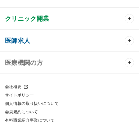
クリニック開業
クリニック開業 TOP
医師求人
クリニック物件検索
医師求人 TOP
医療機関の方
DtoDのクリニック開業支援
常勤求人検索
医院の譲渡・売却をお考えの方
クリニックの開業スタイル
会社概要
非常勤求人検索
サイトポリシー
採用をお考えの医療機関の方
クリニック開業までの流れ
個人情報の取り扱いについて
スポット求人検索
会員規約について
開業支援事例
有料職業紹介事業について
DtoDの転職・アルバイト支援
施工事例