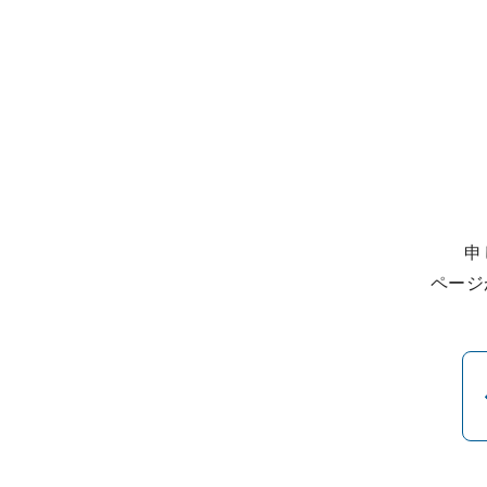
申
ページ